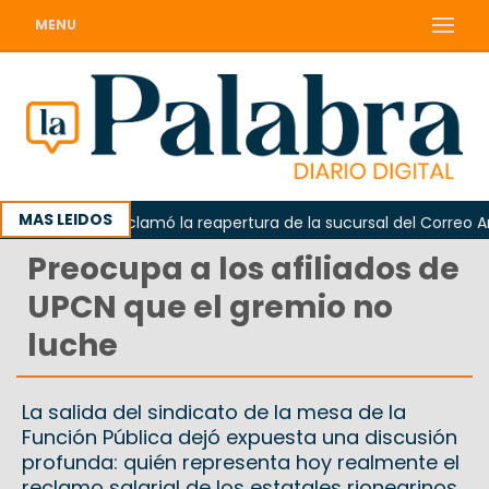
MENU
MAS LEIDOS
Odarda reclamó la reapertura de la sucursal del Correo Argent
Preocupa a los afiliados de
UPCN que el gremio no
luche
La salida del sindicato de la mesa de la
Función Pública dejó expuesta una discusión
profunda: quién representa hoy realmente el
reclamo salarial de los estatales rionegrinos