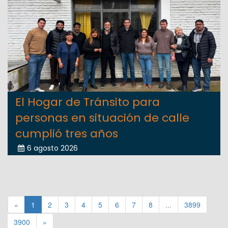
El Hogar de Tránsito para
personas en situación de calle
cumplió tres años
6 agosto 2026
«
1
2
3
4
5
6
7
8
...
3899
3900
»