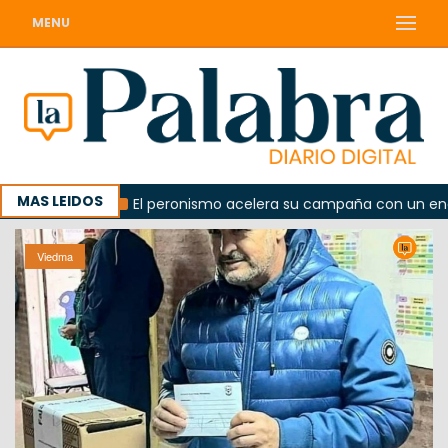
MENU
MAS LEIDOS
lorada
El peronismo acelera su campaña con un encuentr
Viedma