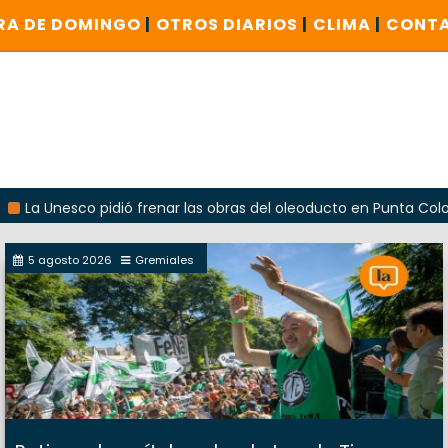
RA DE DOMINGO
|
OTROS DIARIOS
|
CLIMA
|
CONT
co pidió frenar las obras del oleoducto en Punta Colorada
5 agosto 2026
Gremiales