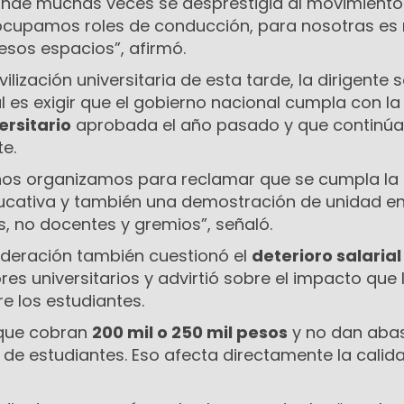
nde muchas veces se desprestigia al movimiento
 ocupamos roles de conducción, para nosotras es
esos espacios”, afirmó.
ilización universitaria de esta tarde, la dirigente 
al es exigir que el gobierno nacional cumpla con l
ersitario
aprobada el año pasado y que continúa
e.
nos organizamos para reclamar que se cumpla la l
ucativa y también una demostración de unidad en
, no docentes y gremios”, señaló.
federación también cuestionó el
deterioro salarial
es universitarios y advirtió sobre el impacto que l
e los estudiantes.
que cobran
200 mil o 250 mil pesos
y no dan aba
 de estudiantes. Eso afecta directamente la calid