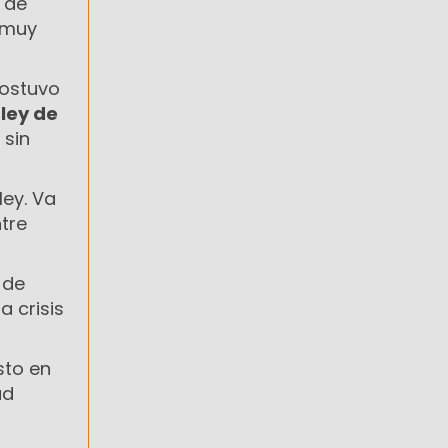
 de
 muy
sostuvo
a
ley de
 sin
ey. Va
tre
de
a crisis
sto en
ad