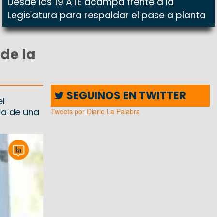
Desde las 19 ATE acampa frente a la
Legislatura para respaldar el pase a planta
de la
SEGUINOS EN TWITTER
el
ia de una
Tweets por Diario La Palabra