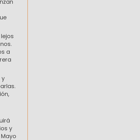
anzan
que
lejos
anos.
os a
rera
 y
arlas.
ión,
s
uirá
ios y
e Mayo