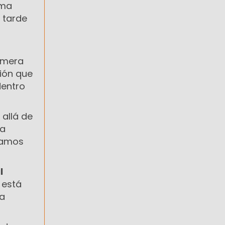
ama
 tarde
rimera
ión que
dentro
 allá de
na
damos
l
 está
ta