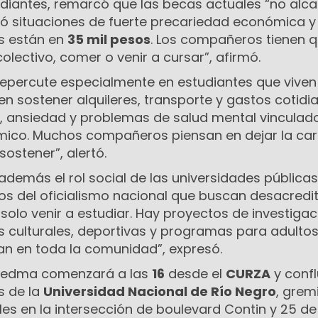
tudiantes, remarcó que las becas actuales “no alc
ió situaciones de fuerte precariedad económica y
s están en
35 mil pesos
. Los compañeros tienen 
colectivo, comer o venir a cursar”, afirmó.
 repercute especialmente en estudiantes que viven 
en sostener alquileres, transporte y gastos cotidi
 ansiedad y problemas de salud mental vinculad
mico. Muchos compañeros piensan en dejar la car
ostener”, alertó.
 además el rol social de las universidades públicas
os del oficialismo nacional que buscan desacredit
 solo venir a estudiar. Hay proyectos de investigac
s culturales, deportivas y programas para adulto
n en toda la comunidad”, expresó.
Viedma comenzará a las
16
desde el
CURZA
y confl
s de la
Universidad Nacional de Río Negro
, grem
les en la intersección de boulevard Contin y 25 d