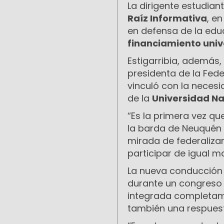
La dirigente estudian
Raíz Informativa
, e
en defensa de la edu
financiamiento univ
Estigarribia, además,
presidenta de la Fed
vinculó con la necesi
de la
Universidad N
“Es la primera vez qu
la barda de Neuquén y
mirada de federaliz
participar de igual m
La nueva conducción 
durante un congreso
integrada completame
también una respuesta