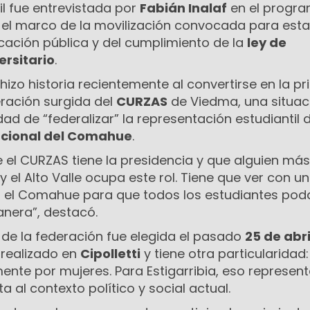
til fue entrevistada por
Fabián Inalaf
en el progr
n el marco de la movilización convocada para esta
cación pública y del cumplimiento de la
ley de
ersitario
.
 hizo historia recientemente al convertirse en la p
eración surgida del
CURZAS
de Viedma, una situac
dad de “federalizar” la representación estudiantil 
acional del Comahue
.
e el CURZAS tiene la presidencia y que alguien más
 el Alto Valle ocupa este rol. Tiene que ver con u
ar el Comahue para que todos los estudiantes po
anera”, destacó.
de la federación fue elegida el pasado
25 de abri
 realizado en
Cipolletti
y tiene otra particularidad:
nte por mujeres. Para Estigarribia, eso represen
 al contexto político y social actual.