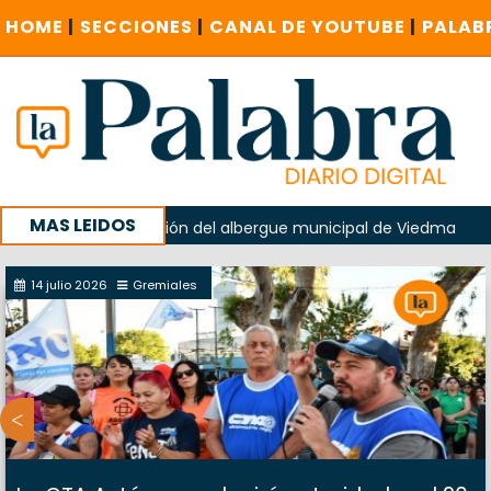
HOME
|
SECCIONES
|
CANAL DE YOUTUBE
|
PALAB
MAS LEIDOS
en la explosión del albergue municipal de Viedma
La Unes
entas investigue contratación de baños de la Feria
14 julio 2026
Gremiales