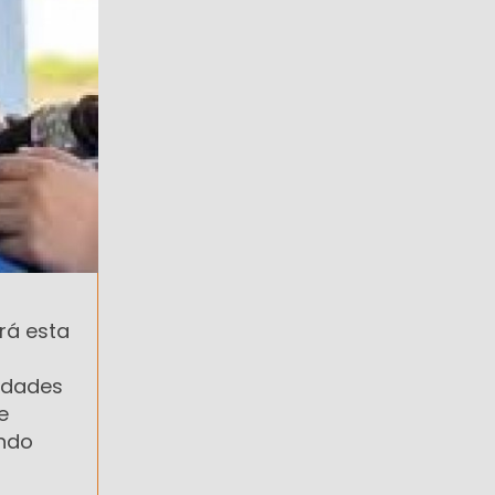
rá esta
sidades
e
endo