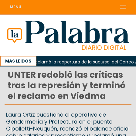
MENU
MAS LEIDOS
Odarda reclamó la reapertura de la sucursal del Correo Argen
UNTER redobló las críticas
tras la represión y terminó
el reclamo en Viedma
Laura Ortiz cuestionó el operativo de
Gendarmería y Prefectura en el puente
Cipolletti-Neuquén, rechazó el balance oficial
sobre salarios y presentismo y reclamó una