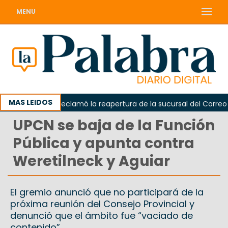
MENU
MAS LEIDOS
Odarda reclamó la reapertura de la sucursal del Correo Arg
UPCN se baja de la Función
Pública y apunta contra
Weretilneck y Aguiar
El gremio anunció que no participará de la
próxima reunión del Consejo Provincial y
denunció que el ámbito fue “vaciado de
contenido”