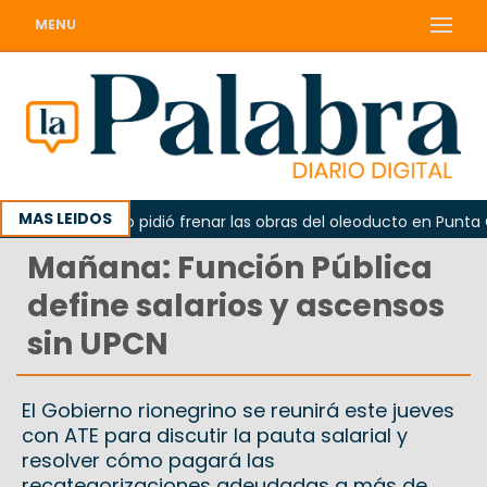
MENU
MAS LEIDOS
La Unesco pidió frenar las obras del oleoducto en Punta Colo
Mañana: Función Pública
define salarios y ascensos
sin UPCN
El Gobierno rionegrino se reunirá este jueves
con ATE para discutir la pauta salarial y
resolver cómo pagará las
recategorizaciones adeudadas a más de