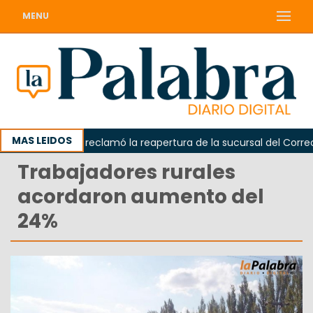
MENU
MAS LEIDOS
Odarda reclamó la reapertura de la sucursal del Correo Ar
Trabajadores rurales
acordaron aumento del
24%