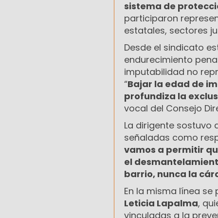
sistema de protecc
participaron represe
estatales, sectores ju
Desde el sindicato es
endurecimiento penal
imputabilidad no rep
“
Bajar la edad de im
profundiza la exclus
vocal del Consejo Dir
La dirigente sostuvo
señaladas como resp
vamos a permitir qu
el desmantelamiento 
barrio, nunca la cár
En la misma línea se 
Leticia Lapalma
, qu
vinculadas a la prev