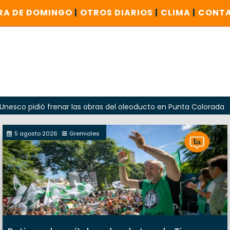
RA DE DOMINGO
|
OTROS DIARIOS
|
CLIMA
|
CONT
ió frenar las obras del oleoducto en Punta Colorada
Oda
5 agosto 2026
Gremiales