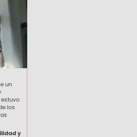
e un
y
a estuvo
de los
las
ilidad y