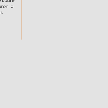
e sobre
eron la
as