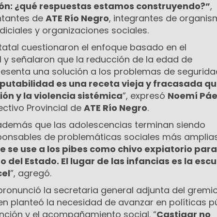
ión: ¿qué respuestas estamos construyendo?”
,
ntantes de
ATE Río Negro
, integrantes de organi
diciales y organizaciones sociales.
tatal cuestionaron el enfoque basado en el
 y señalaron que la reducción de la edad de
resenta una solución a los problemas de segurida
putabilidad es una receta vieja y fracasada qu
ión y la violencia sistémica
”, expresó
Noemí Páe
ectivo Provincial de
ATE Río Negro
.
 además que las adolescencias terminan siendo
onsables de problemáticas sociales más amplias.
e se use a los pibes como chivo expiatorio par
del Estado. El lugar de las infancias es la escue
cel
”, agregó.
pronunció la secretaria general adjunta del gremio
ien planteó la necesidad de avanzar en políticas p
ención y el acompañamiento social. “
Castigar no