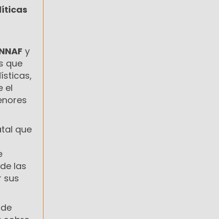
íticas
NNAF
y
s que
sticas,
 el
menores
atal que
a
e
de las
r sus
 de