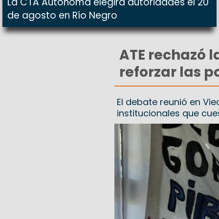
La CTA Autónoma elegirá autoridades el 20
de agosto en Río Negro
ATE rechazó la
reforzar las p
El debate reunió en Vie
institucionales que cue