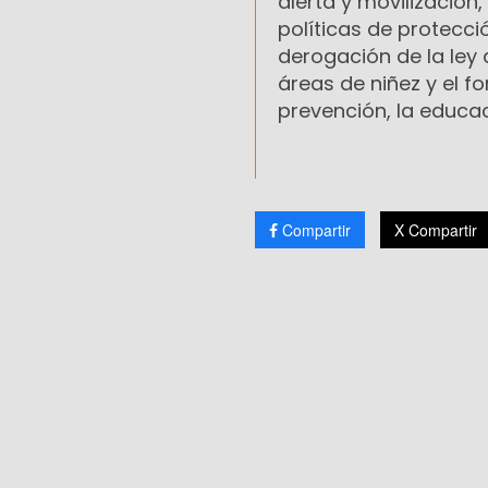
alerta y movilizació
políticas de protecci
derogación de la ley
áreas de niñez y el f
prevención, la educaci
Compartir
X Compartir