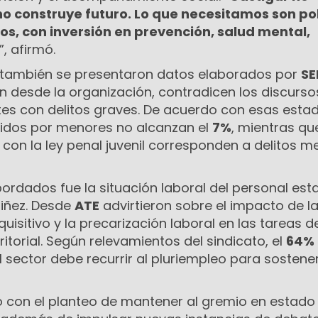
no construye futuro. Lo que necesitamos son pol
os, con inversión en prevención, salud mental,
”, afirmó.
 también se presentaron datos elaborados por
SE
n desde la organización, contradicen los discurso
es con delitos graves. De acuerdo con esas estadí
idos por menores no alcanzan el
7%
, mientras que
 con la ley penal juvenil corresponden a delitos 
ordados fue la situación laboral del personal est
niñez. Desde
ATE
advirtieron sobre el impacto de l
uisitivo y la precarización laboral en las tareas d
orial. Según relevamientos del sindicato, el
64%
l sector debe recurrir al pluriempleo para sostene
ó con el planteo de mantener al gremio en estado