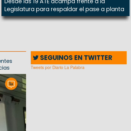
Desde las 19 ATE acampa frente a la
Legislatura para respaldar el pase a planta
SEGUINOS EN TWITTER
entes
cias
Tweets por Diario La Palabra