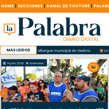
HOME
|
SECCIONES
|
CANAL DE YOUTUBE
|
PALAB
MAS LEIDOS
 explosión del albergue municipal de Viedma
La Unesco pid
a con un encuentro provincial en Roca
14 julio 2026
Gremiales