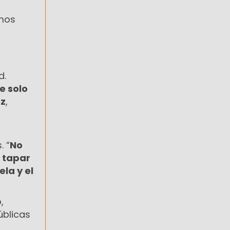
smos
d.
e solo
z
,
 “
No
a tapar
la y el
,
úblicas