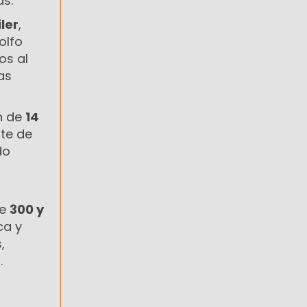
as.
ler
,
olfo
os al
vas
ón de
14
rte de
do
re
300 y
ca y
,
.