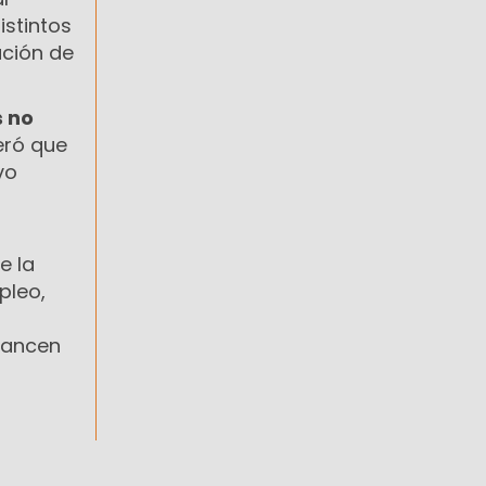
istintos
ación de
s no
deró que
vo
e la
pleo,
lcancen