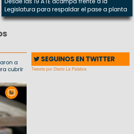
Desde las 19 ATE acampa frente a la
Legislatura para respaldar el pase a planta
os
SEGUINOS EN TWITTER
earon a
ra cubrir
Tweets por Diario La Palabra