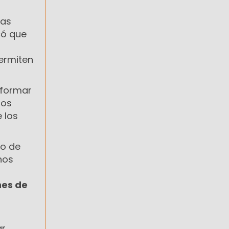
vas
có que
permiten
nformar
mos
 los
no de
nos
nes de
ar