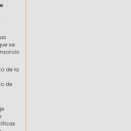
de
s
las
que se
onsorcio
to de la
ro de
je
e
íficas
e