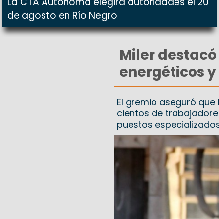
La CTA Autónoma elegirá autoridades el 20
de agosto en Río Negro
Miler destacó
energéticos y
El gremio aseguró que 
cientos de trabajadores
puestos especializado