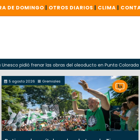
RA DE DOMINGO
|
OTROS DIARIOS
|
CLIMA
|
CONT
idió frenar las obras del oleoducto en Punta Colorada
Od
5 agosto 2026
Gremiales