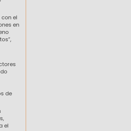
con el
iones en
leno
tos”,
ctores
ado
os de
s
s,
a el