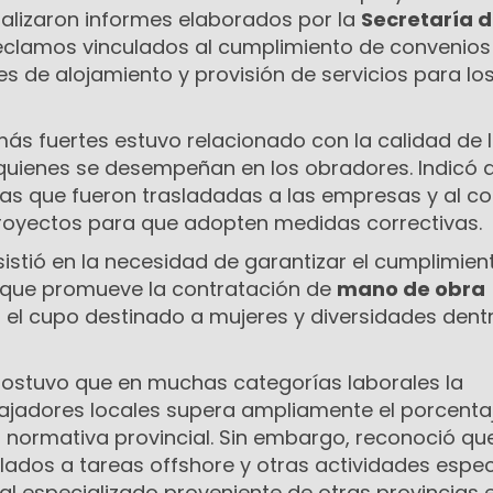
analizaron informes elaborados por la
Secretaría 
reclamos vinculados al cumplimiento de convenios
es de alojamiento y provisión de servicios para lo
más fuertes estuvo relacionado con la calidad de 
quienes se desempeñan en los obradores. Indicó 
ias que fueron trasladadas a las empresas y al c
royectos para que adopten medidas correctivas.
istió en la necesidad de garantizar el cumplimien
al que promueve la contratación de
mano de obra
 el cupo destinado a mujeres y diversidades dent
 sostuvo que en muchas categorías laborales la
bajadores locales supera ampliamente el porcenta
a normativa provincial. Sin embargo, reconoció qu
lados a tareas offshore y otras actividades espec
al especializado proveniente de otras provincias 