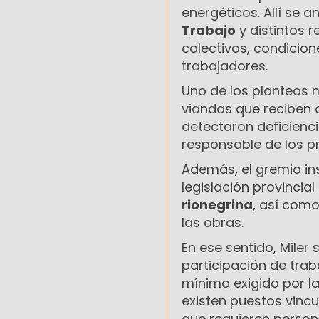
energéticos. Allí se 
Trabajo
y distintos 
colectivos, condicion
trabajadores.
Uno de los planteos 
viandas que reciben 
detectaron deficienc
responsable de los p
Además, el gremio ins
legislación provinci
rionegrina
, así como
las obras.
En ese sentido, Miler
participación de tra
mínimo exigido por l
existen puestos vincu
que requieren person