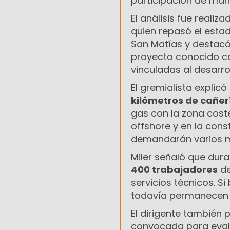
participación de man
El análisis fue realiz
quien repasó el esta
San Matías y destacó
proyecto conocido 
vinculadas al desarro
El gremialista explic
kilómetros de cañer
gas con la zona cost
offshore y en la cons
demandarán varios m
Miler señaló que dur
400 trabajadores
de
servicios técnicos. S
todavía permanecen o
El dirigente también
convocada para evalu