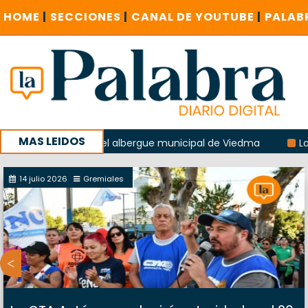
HOME
|
SECCIONES
|
CANAL DE YOUTUBE
|
PALAB
MAS LEIDOS
a explosión del albergue municipal de Viedma
La Unesco p
ña con un encuentro provincial en Roca
14 julio 2026
Gremiales