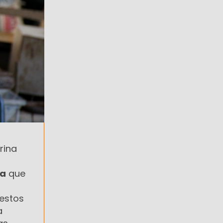
rina
ca
que
uestos
a