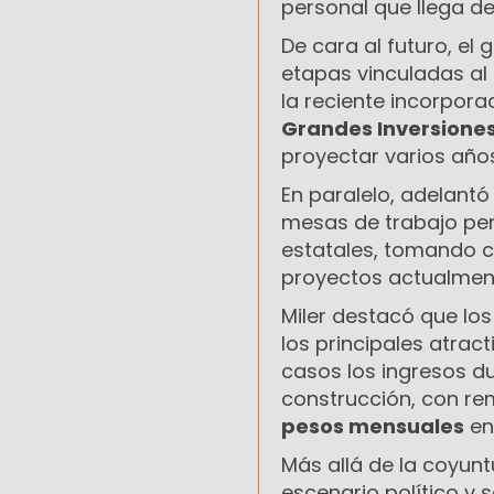
personal que llega de
De cara al futuro, e
etapas vinculadas al 
la reciente incorporac
Grandes Inversiones
proyectar varios años
En paralelo, adelant
mesas de trabajo pe
estatales, tomando c
proyectos actualment
Miler destacó que lo
los principales atrac
casos los ingresos du
construcción, con r
pesos mensuales
en
Más allá de la coyunt
escenario político y 