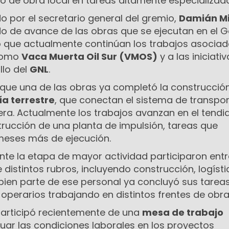
o de obra local en tareas altamente especializad
ado por el secretario general del gremio,
Damián Mi
do de avance de las obras que se ejecutan en el G
 que actualmente continúan los trabajos asociad
como
Vaca Muerta Oil Sur (VMOS)
y a las iniciati
llo del
GNL
.
ó que una de las obras ya completó la construcci
ía terrestre
, que conectan el sistema de transpo
era. Actualmente los trabajos avanzan en el tendi
trucción de una planta de impulsión, tareas que
eses más de ejecución.
ante la etapa de mayor actividad participaron ent
 distintos rubros, incluyendo construcción, logísti
i bien parte de ese personal ya concluyó sus tareas
perarios trabajando en distintos frentes de obra
 participó recientemente de una
mesa de trabajo
ar las condiciones laborales en los proyectos