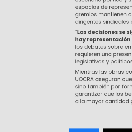
espacios de represent
gremios mantienen c
dirigentes sindicales
“
Las decisiones se 
hay representación 
los debates sobre em
requieren una presen
legislativos y políticos
Mientras las obras c
UOCRA aseguran que 
sino también por form
garantizar que los b
a la mayor cantidad p