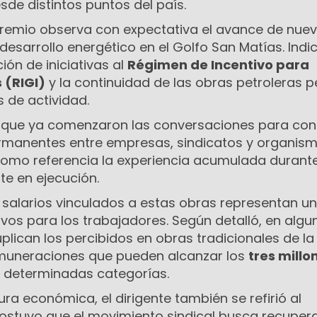
sde distintos puntos del país.
l gremio observa con expectativa el avance de nue
desarrollo energético en el Golfo San Matías. Indi
ión de iniciativas al
Régimen de Incentivo para
 (RIGI)
y la continuidad de las obras petroleras 
 de actividad.
ó que ya comenzaron las conversaciones para co
rmanentes entre empresas, sindicatos y organis
omo referencia la experiencia acumulada durante
e en ejecución.
s salarios vinculados a estas obras representan u
tivos para los trabajadores. Según detalló, en algu
plican los percibidos en obras tradicionales de la
emuneraciones que pueden alcanzar los
tres millo
 determinadas categorías.
ura económica, el dirigente también se refirió al
sostuvo que el movimiento sindical busca recuper