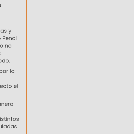
a
zas y
o Penal
ro no
s
odo.
por la
ecto el
anera
istintos
culadas