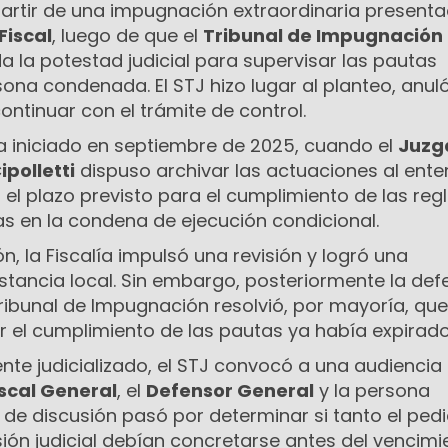
 partir de una impugnación extraordinaria present
Fiscal
, luego de que el
Tribunal de Impugnación
a la potestad judicial para supervisar las pautas
ona condenada. El STJ hizo lugar al planteo, anul
ontinuar con el trámite de control.
ía iniciado en septiembre de 2025, cuando el
Juzg
ipolletti
dispuso archivar las actuaciones al ente
el plazo previsto para el cumplimiento de las reg
s en la condena de ejecución condicional.
n, la Fiscalía impulsó una revisión y logró una
stancia local. Sin embargo, posteriormente la de
 Tribunal de Impugnación resolvió, por mayoría, que
r el cumplimiento de las pautas ya había expirado
te judicializado, el STJ convocó a una audiencia 
iscal General
, el
Defensor General
y la persona
je de discusión pasó por determinar si tanto el ped
ión judicial debían concretarse antes del vencimi