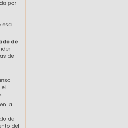
ada por
ó esa
ado de
nder
las de
fensa
 el
.
en la
ido de
ento del