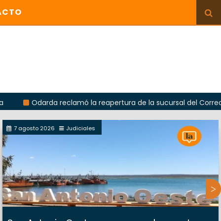
ACTO
darda reclamó la reapertura de la sucursal del Correo Argentin
7 agosto 2026
Judiciales