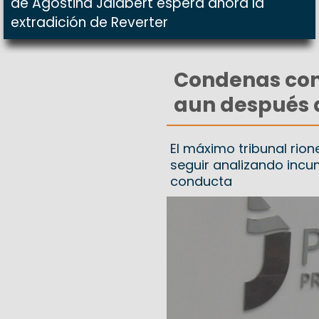
de Agostina Jalabert espera ahora la
extradición de Reverter
Condenas cond
aun después d
El máximo tribunal rion
seguir analizando incu
conducta