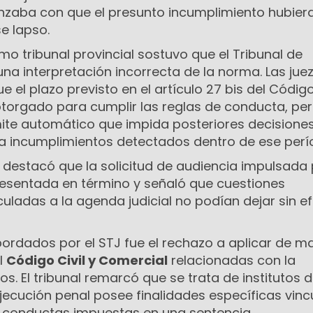
canzaba con que el presunto incumplimiento hubier
e lapso.
imo tribunal provincial sostuvo que el Tribunal de
na interpretación incorrecta de la norma. Las jue
e el plazo previsto en el artículo 27 bis del Códig
otorgado para cumplir las reglas de conducta, pe
ite automático que impida posteriores decisione
s a incumplimientos detectados dentro de ese perí
 destacó que la solicitud de audiencia impulsada 
presentada en término y señaló que cuestiones
culadas a la agenda judicial no podían dejar sin ef
bordados por el STJ fue el rechazo a aplicar de m
l
Código Civil y Comercial
relacionadas con la
. El tribunal remarcó que se trata de institutos d
jecución penal posee finalidades específicas vin
s conductas impuestas en una sentencia.