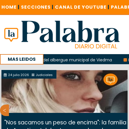
HOME
|
SECCIONES
|
CANAL DE YOUTUBE
|
PALAB
MAS LEIDOS
la explosión del albergue municipal de Viedma
La Unesco 
aña con un encuentro provincial en Roca
24 julio 2026
Judiciales
"Nos sacamos un peso de encima": la familia