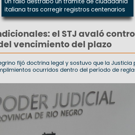
Un fallo destrabó un trámite de ciudadanía
italiana tras corregir registros centenarios
icionales: el STJ avaló contro
el vencimiento del plazo
egrino fijó doctrina legal y sostuvo que la Justicia
mplimientos ocurridos dentro del período de regla