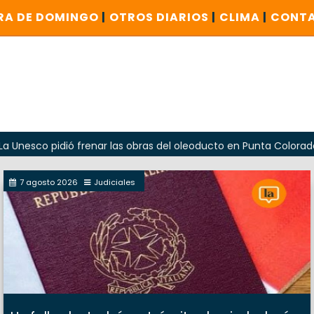
RA DE DOMINGO
|
OTROS DIARIOS
|
CLIMA
|
CONT
pidió frenar las obras del oleoducto en Punta Colorada
O
7 agosto 2026
Judiciales