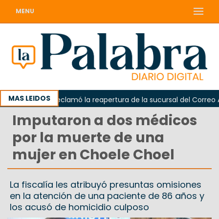
MENU
MAS LEIDOS
Odarda reclamó la reapertura de la sucursal del Correo Arge
Imputaron a dos médicos
por la muerte de una
mujer en Choele Choel
La fiscalía les atribuyó presuntas omisiones
en la atención de una paciente de 86 años y
los acusó de homicidio culposo