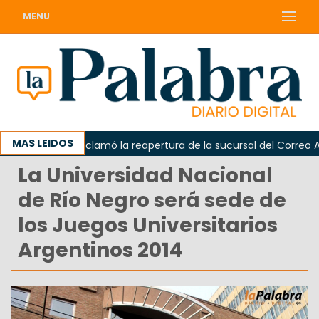
MENU
MAS LEIDOS
Odarda reclamó la reapertura de la sucursal del Correo Arge
La Universidad Nacional
de Río Negro será sede de
los Juegos Universitarios
Argentinos 2014