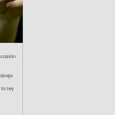
ocasión
rabaja
 la Ley