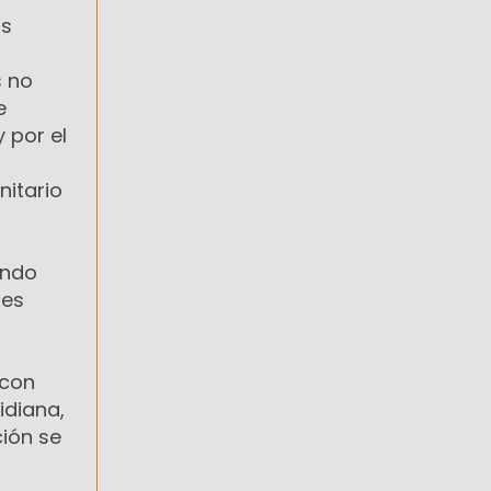
os
s no
e
 por el
nitario
endo
les
 con
idiana,
ción se