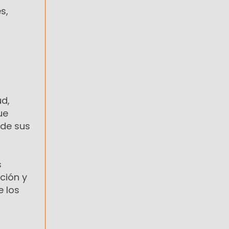
s,
n
ud,
ue
 de sus
s
ción y
e los