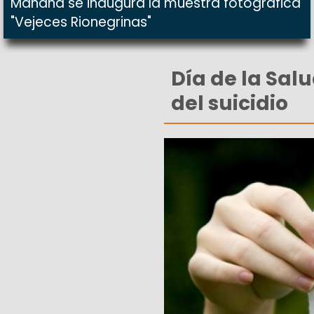
Mañana se inaugura la muestra fotográfica
"Vejeces Rionegrinas"
Día de la Salu
del suicidio