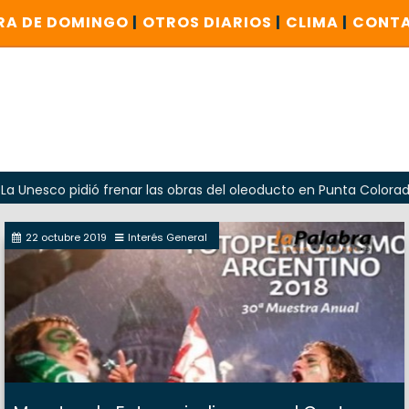
RA DE DOMINGO
|
OTROS DIARIOS
|
CLIMA
|
CONT
pidió frenar las obras del oleoducto en Punta Colorada
O
22 octubre 2019
Interés General