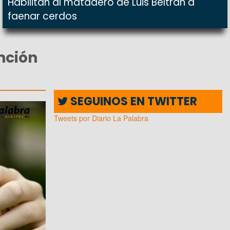
Habilitan al matadero de Luis Beltrán a
faenar cerdos
ención
SEGUINOS EN TWITTER
Tweets por Diario La Palabra