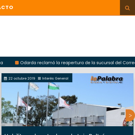
ACTO
darda reclamó la reapertura de la sucursal del Correo Argentin
22 octubre 2019
Interés General