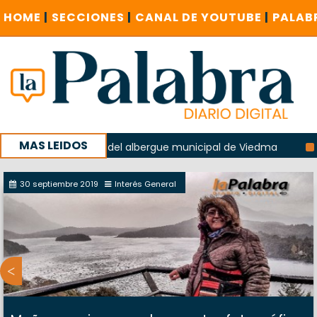
HOME
|
SECCIONES
|
CANAL DE YOUTUBE
|
PALAB
MAS LEIDOS
la explosión del albergue municipal de Viedma
La Unesco 
aña con un encuentro provincial en Roca
30 septiembre 2019
Interés General