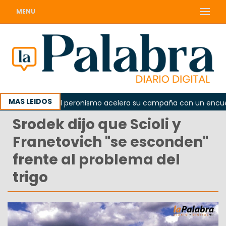
MENU
MAS LEIDOS
orada
El peronismo acelera su campaña con un encuentro
Srodek dijo que Scioli y
Franetovich "se esconden"
frente al problema del
trigo