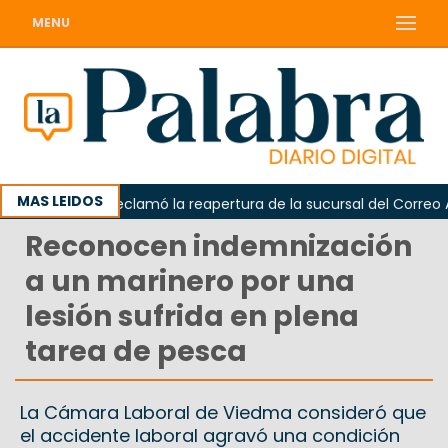
MENU
MAS LEIDOS
Odarda reclamó la reapertura de la sucursal del Correo Argen
Reconocen indemnización
a un marinero por una
lesión sufrida en plena
tarea de pesca
La Cámara Laboral de Viedma consideró que
el accidente laboral agravó una condición