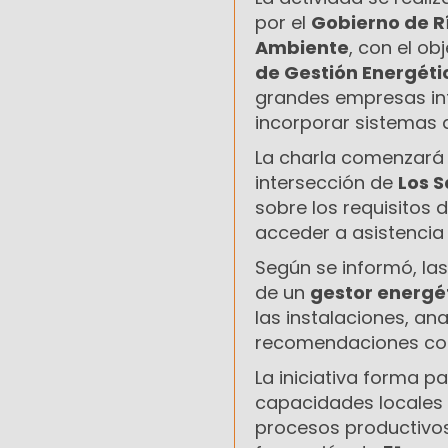
por el
Gobierno de R
Ambiente
, con el ob
de Gestión Energéti
grandes empresas int
incorporar sistemas d
La charla comenzará a 
intersección de
Los S
sobre los requisitos 
acceder a asistencia 
Según se informó, las
de un
gestor energé
las instalaciones, an
recomendaciones conc
La iniciativa forma p
capacidades locales v
procesos productivos