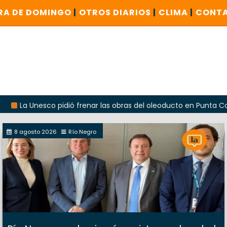
RA DE DOMINGO
|
OTROS DIARIOS
|
CLIMA
|
CONT
nesco pidió frenar las obras del oleoducto en Punta Colorada
8 agosto 2026
Río Negro