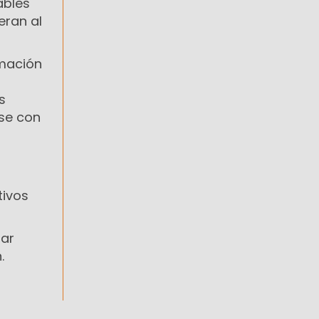
ables
eran al
rmación
s
se con
tivos
tar
.