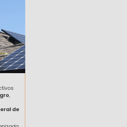
ctivos
egro
,
eral de
anizada