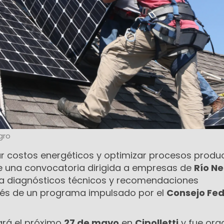
gro
ar costos energéticos y optimizar procesos produ
de una convocatoria dirigida a empresas de
Río N
a diagnósticos técnicos y recomendaciones
vés de un programa impulsado por el
Consejo Fed
zará el próximo
27 de mayo
en
Cipolletti
y fue org