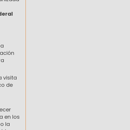
deral
la
mación
ra
 visita
co de
lecer
a en los
o la