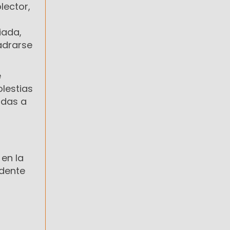
lector,
iada,
adrarse
e
lestias
adas a
 en la
idente