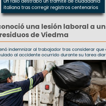
Un fallo destrabó un trámite de ciudadanía
italiana tras corregir registros centenarios
conoció una lesión laboral a un
 residuos de Viedma
nó indemnizar al trabajador tras considerar que 
culado al accidente ocurrido durante su tarea diar