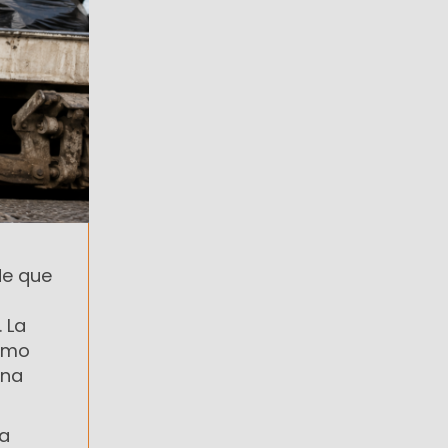
de que
 La
lamo
una
la