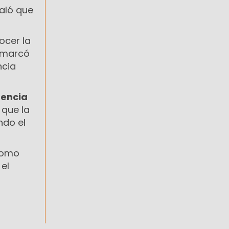
aló que
ocer la
remarcó
ncia
rencia
 que la
ndo el
como
el