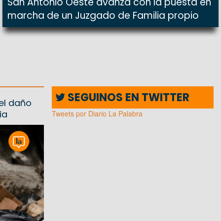
San Antonio Oeste avanza con la puesta en
marcha de un Juzgado de Familia propio
SEGUINOS EN TWITTER
el daño
ia
Tweets por Diario La Palabra