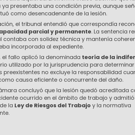
a ya presentaba una condición previa, aunque señ
actuó como desencadenante de la lesión.
ación, el tribunal entendió que correspondía recon
capacidad parcial y permanente
. La sentencia 
ial contaba con solidez técnica y mantenía cohere
ueba incorporada al expediente.
o, el fallo aplicó la denominada
teoría de la indife
terio utilizado por la jurisprudencia para determinar
s preexistentes no excluye la responsabilidad cua
como causa eficiente o concurrente del daño.
Cámara concluyó que la lesión quedó acreditada 
dente ocurrido en el ámbito de trabajo y admitió 
de la
Ley de Riesgos del Trabajo
y la normativa
nte.