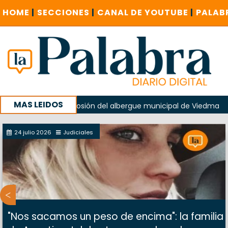
HOME
|
SECCIONES
|
CANAL DE YOUTUBE
|
PALAB
MAS LEIDOS
do en la explosión del albergue municipal de Viedma
La U
 campaña con un encuentro provincial en Roca
24 julio 2026
Judiciales
"Nos sacamos un peso de encima": la familia