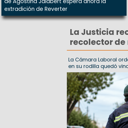
de Agostina Jalabert espera ahora la
extradición de Reverter
La Justicia re
recolector de
La Cámara Laboral orde
en su rodilla quedó vin