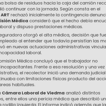
una bolsa de residuos hacia la caja del camión reco
dió continuar con la jornada. Según consta en el
a
ART
rechazó inicialmente la contingencia denunc
sión Médica
consideró que el hecho debía encu
boral y dispuso prestaciones médicas.
eguradora otorgó el alta médica, decisión que fu
mpleado al entender que todavía persistían las mo
erivó en nuevas actuaciones administrativas vincul
incapacidad laboral.
Comisión Médica concluyó que el trabajador no
incapacitantes. Frente a esa resolución y una vez
strativa, el recolector inició una demanda judicial
inuaba con limitaciones físicas producto del acc
areas habituales.
a
Cámara Laboral de Viedma
analizó distintos
, entre ellos una pericia médica que describió un
 rodilla izquierda. El informe indicó además que la