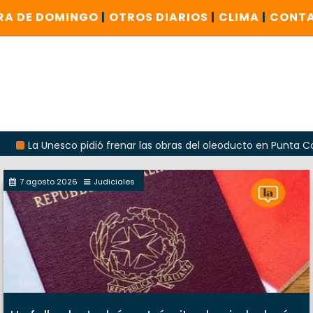
RA DE DOMINGO
|
OTROS DIARIOS
|
CLIMA
|
CONT
nesco pidió frenar las obras del oleoducto en Punta Colorada
7 agosto 2026
Judiciales