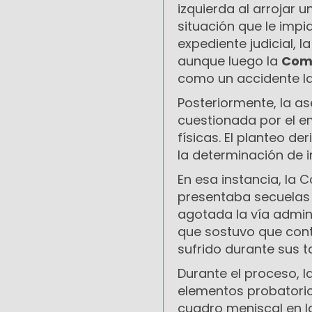
izquierda al arrojar 
situación que le impi
expediente judicial, l
aunque luego la
Comi
como un accidente la
Posteriormente, la as
cuestionada por el e
físicas. El planteo d
la determinación de 
En esa instancia, la 
presentaba secuelas 
agotada la vía admini
que sostuvo que cont
sufrido durante sus t
Durante el proceso, l
elementos probatorios
cuadro meniscal en la