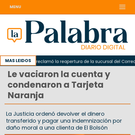
MENU
MAS LEIDOS
Odarda reclamó la reapertura de la sucursal del Correo Arg
Le vaciaron la cuenta y
condenaron a Tarjeta
Naranja
La Justicia ordenó devolver el dinero
transferido y pagar una indemnización por
daño moral a una clienta de El Bolsón