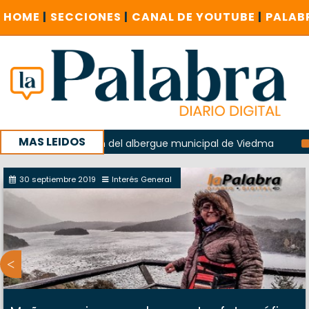
HOME
|
SECCIONES
|
CANAL DE YOUTUBE
|
PALAB
MAS LEIDOS
n la explosión del albergue municipal de Viedma
La Unesc
mpaña con un encuentro provincial en Roca
30 septiembre 2019
Interés General