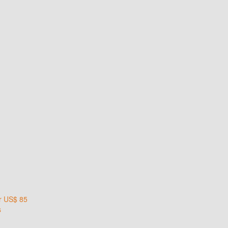
or US$ 85
s