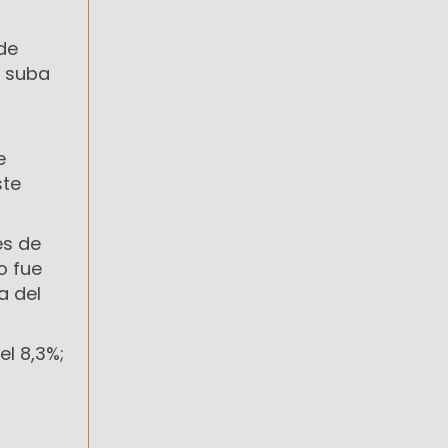
de
a suba
e
ste
es de
o fue
a del
el 8,3%;