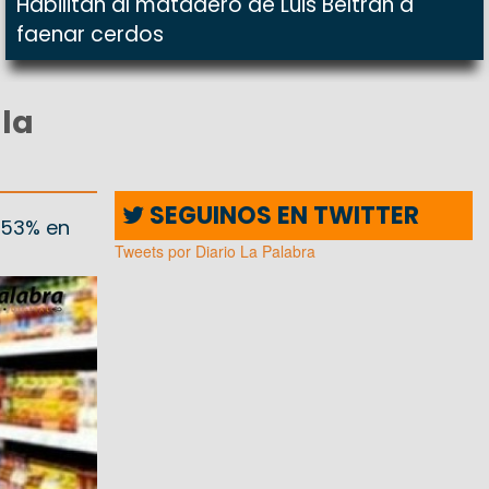
Habilitan al matadero de Luis Beltrán a
faenar cerdos
 la
SEGUINOS EN TWITTER
 53% en
Tweets por Diario La Palabra