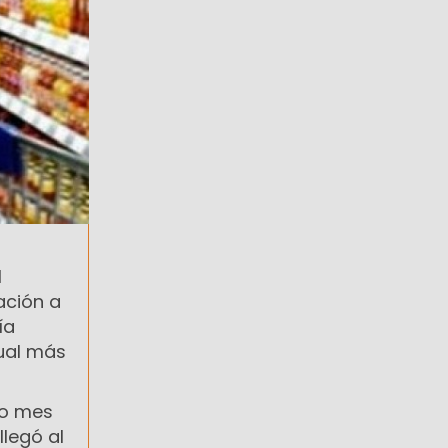
l
ación a
ía
sual más
mo mes
llegó al