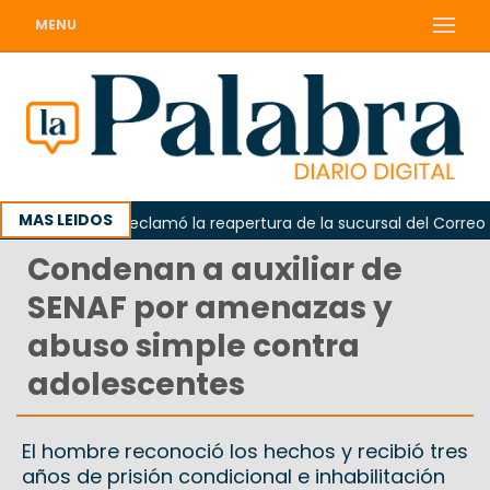
MENU
MAS LEIDOS
Odarda reclamó la reapertura de la sucursal del Correo Arge
Condenan a auxiliar de
SENAF por amenazas y
abuso simple contra
adolescentes
El hombre reconoció los hechos y recibió tres
años de prisión condicional e inhabilitación