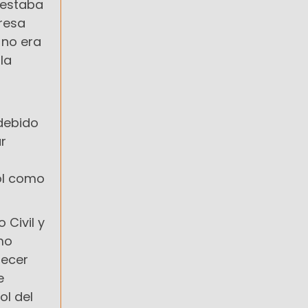
 estaba
resa
 no era
la
 debido
r
rol como
 Civil y
mo
recer
e
ol del