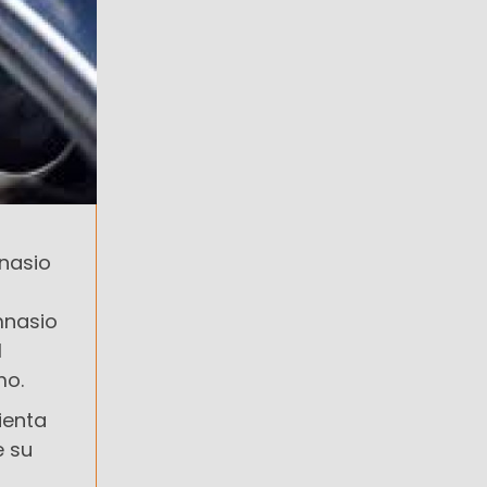
mnasio
mnasio
l
mo.
ienta
e su