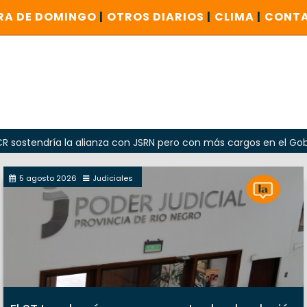
RA DE DOMINGO
|
OTROS DIARIOS
|
CLIMA
|
CONT
ía la alianza con JSRN pero con más cargos en el Gobierno
5 agosto 2026
Judiciales