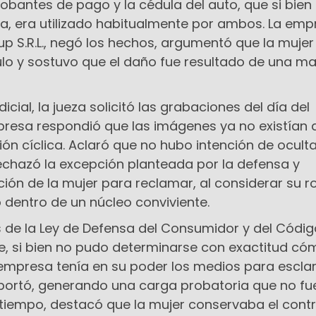
bantes de pago y la cédula del auto, que si bien
a, era utilizado habitualmente por ambos. La emp
S.R.L., negó los hechos, argumentó que la mujer
ulo y sostuvo que el daño fue resultado de una ma
icial, la jueza solicitó las grabaciones del día del
mpresa respondió que las imágenes ya no existían
ón cíclica. Aclaró que no hubo intención de oculta
rechazó la excepción planteada por la defensa y
ción de la mujer para reclamar, al considerar su 
 dentro de un núcleo conviviente.
ios de la Ley de Defensa del Consumidor y del Código
e, si bien no pudo determinarse con exactitud có
a empresa tenía en su poder los medios para escla
aportó, generando una carga probatoria que no fu
tiempo, destacó que la mujer conservaba el contr