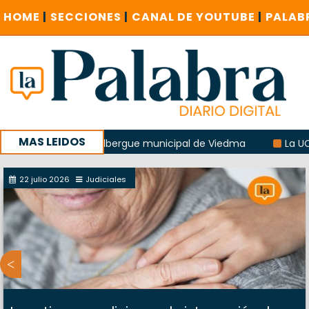
HOME
|
SECCIONES
|
CANAL DE YOUTUBE
|
PALAB
MAS LEIDOS
plosión del albergue municipal de Viedma
La UCR sostendr
sucursal del Correo Argentino en Sierra Grande
22 julio 2026
Judiciales