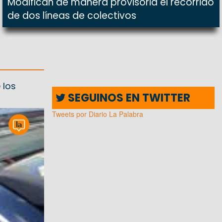
Modifican de manera provisoria el recorrido
de dos líneas de colectivos
 los
SEGUINOS EN TWITTER
Tweets por Diario La Palabra