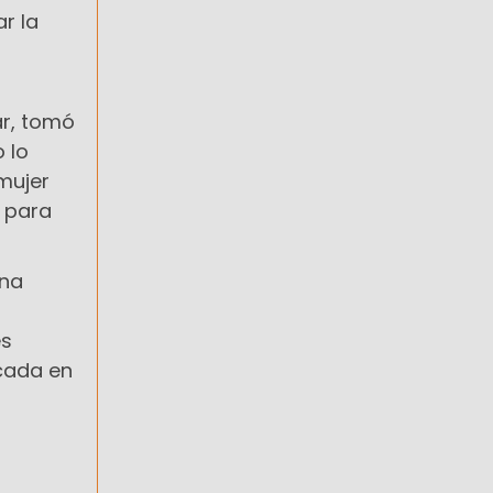
ar la
ar, tomó
 lo
mujer
o para
una
es
icada en