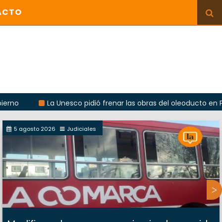
ACTO
La Unesco pidió frenar las obras del oleoducto en Punta Colo
5 agosto 2026
Judiciales