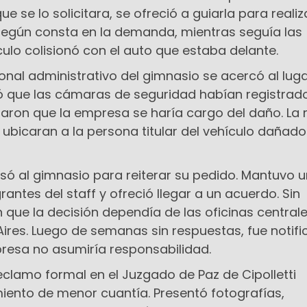
ue se lo solicitara, se ofreció a guiarla para realiz
Según consta en la demanda, mientras seguía las
ículo colisionó con el auto que estaba delante.
onal administrativo del gimnasio se acercó al lug
ó que las cámaras de seguridad habían registrado
taron que la empresa se haría cargo del daño. La 
 ubicaran a la persona titular del vehículo dañad
resó al gimnasio para reiterar su pedido. Mantuvo 
antes del staff y ofreció llegar a un acuerdo. Sin
 que la decisión dependía de las oficinas central
ires. Luego de semanas sin respuestas, fue notif
resa no asumiría responsabilidad.
 reclamo formal en el Juzgado de Paz de Cipolletti
iento de menor cuantía. Presentó fotografías,