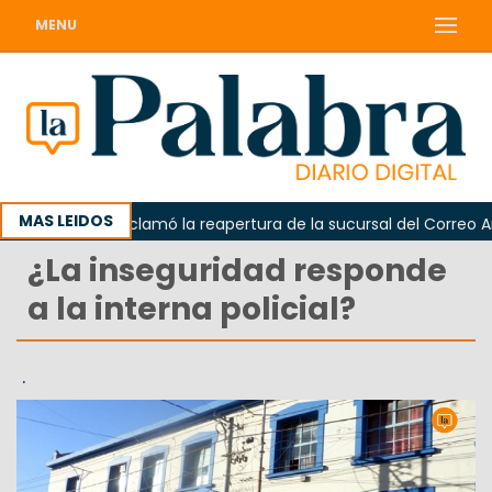
MENU
MAS LEIDOS
Odarda reclamó la reapertura de la sucursal del Correo Argent
¿La inseguridad responde
a la interna policial?
.