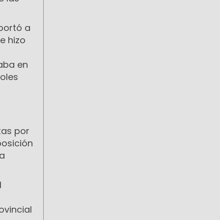
aportó a
e hizo
taba en
roles
tas por
posición
 a
l
ovincial