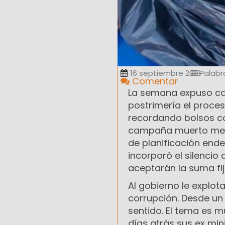
16 septiembre 2018
Palabr
Comentar
La semana expuso cara
postrimería el proces
recordando bolsos co
campaña muerto meses
de planificación end
incorporó el silencio
aceptarán la suma fij
Al gobierno le explo
corrupción. Desde un
sentido. El tema es m
días atrás sus ex min