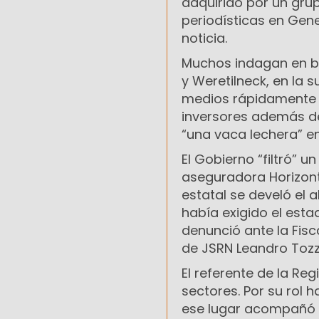
adquirido por un gru
periodísticas en Gene
noticia.
Muchos indagan en bu
y Weretilneck, en la 
medios rápidamente me
inversores además d
“una vaca lechera” en
El Gobierno “filtró” u
aseguradora Horizont
estatal se develó el
había exigido el esta
denunció ante la Fisc
de JSRN Leandro Tozzi
El referente de la Re
sectores. Por su rol 
ese lugar acompañó i