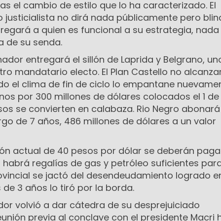
tras el cambio de estilo que lo ha caracterizado. El
o justicialista no dirá nada públicamente pero blin
tregará a quien es funcional a su estrategia, nada 
a de su senda.
ador entregará el sillón de Laprida y Belgrano, un
ro mandatario electo. El Plan Castello no alcanza
o el clima de fin de ciclo lo empantane nuevamen
nos por 300 millones de dólares colocados el 1 de
esos se convierten en calabaza. Rio Negro abonará
argo de 7 años, 486 millones de dólares a un valor
ión actual de 40 pesos por dólar se deberán paga
 habrá regalías de gas y petróleo suficientes par
rovincial se jactó del desendeudamiento logrado e
 de 3 años lo tiró por la borda.
dor volvió a dar cátedra de su desprejuiciado
unión previa al conclave con el presidente Macri