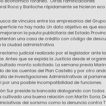
po económico foráneo. Otras ramificaciones
ral Roca y Bariloche rápidamente se hicieron eco 
sca de vínculos entre los empresarios del Grupo
superficie no hay nada. Un dato objetivo es que es
joraron la pauta publicitaria del Estado Provinci
etentan una casa de crédito con código de descu
 la ciudad administrativa.
n reclamo judicial realizado por el legislador ante la
e. Antes que se expida la Justicia desde el organ
 abultado monto solicitado. La semana previa Mari
do de las cuentas del Plan Castello y por otro anda
alía de Investigaciones Administrativas al parlame
 por una posible incompatibilidad de funciones.
gión Sur preside la bancada dialogando con todos 
ha cultivado una buena relación con Martín Soria. 
niciativas del sorismo como la denuncia contra To