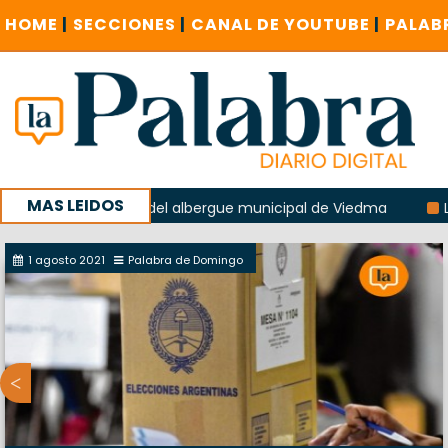
HOME
|
SECCIONES
|
CANAL DE YOUTUBE
|
PALAB
MAS LEIDOS
 explosión del albergue municipal de Viedma
La Unesco pi
a con un encuentro provincial en Roca
1 agosto 2021
Palabra de Domingo