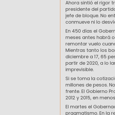
Ahora sintió el rigor 
presidente del partid
jefe de bloque. No en
conmueve ni lo desví
En 450 días el Gobern
meses antes habrá ot
remontar vuelo cuand
Mientras tanto los bo
diciembre a 17, 65 p
partir de 2020, a lo l
imprevisible.
Si se toma la cotizac
millones de pesos. No
frente. El Gobierno P
2012 y 2015, en menos
El martes el Goberna
pragmatismo. En la re