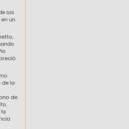
de los
 en un
etto,
cuando
eño
preció
imo
 de la
bono de
to.
 la
ncia