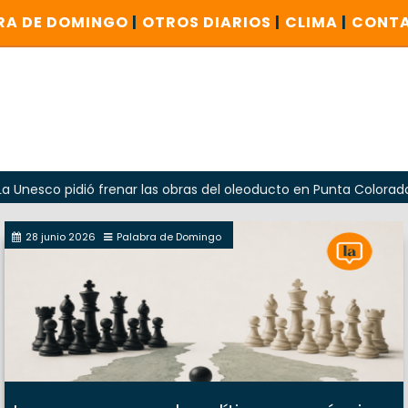
RA DE DOMINGO
|
OTROS DIARIOS
|
CLIMA
|
CONT
dió frenar las obras del oleoducto en Punta Colorada
Oda
28 junio 2026
Palabra de Domingo