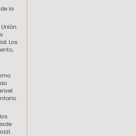
de la
 Unión
os
al. Los
ento,
ismo
nao
rivel
ntario
los
Desde
zzi.