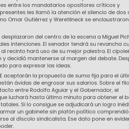
es entre los mandatarios opositores críticos y
presentes les llamó la atención el silencio de dos 
uino Omar Gutiérrez y Weretilneck se enclaustraron
desplazaron del centro de la escena a Miguel Pich
ales intenciones. El senador tendrá su revancha 
 al recinto hará uso de su mejor palestra. El cipol
ón y decidió mantenerse al margen del debate. Des
do para expresar las ideas.
E aceptarán la propuesta de suma fija para el últ
stán ávidas de engrosar sus salarios. Sobre el filo
cto entre Rodolfo Aguiar y el Gobernador, el
 que luchará hasta último minuto para obtener el 
tatales. Si lo consigue se adjudicará un logro inédi
armar un gabinete sin plafón político comprendió
e al díscolo sindicalista. Ese dato pone en evide
oder.