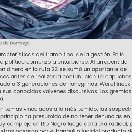
a de Domingo
cterísticas del tramo final de la gestión. En la
o político comenzó a enturbiarse. Al arrepentido
n dinero en la ruta 22 se sumó un aportante de
 antes de realizar la contribución. La caprichos
eudó a 3 generaciones de rionegrinos. Weretilneck
 a sus conocidos vaivenes discursivos. Los gremios
a.
tan temas vinculados a lo más temido, las sospec
 principio ha presumido de no tener denuncias en
uy complejo en Rio Negro luego de la era radical,
istros pasaron por el banquillo judicial producto d