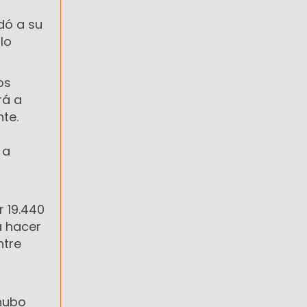
dó a su
lo
os
rá a
te.
 a
r 19.440
a hacer
ntre
 hubo