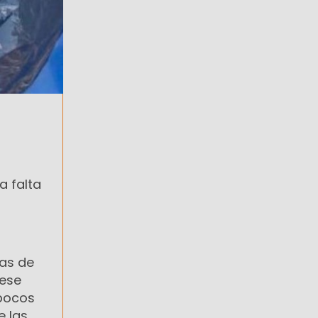
a falta
has de
 ese
 pocos
e las