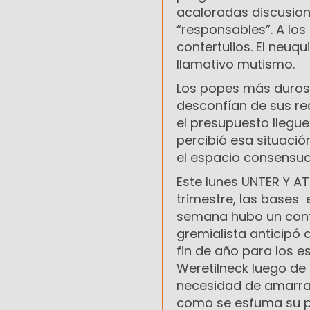
acaloradas discusion
“responsables”. A los 
contertulios. El neuq
llamativo mutismo.
Los popes más duros 
desconfían de sus re
el presupuesto llegue
percibió esa situaci
el espacio consensua
Este lunes UNTER Y AT
trimestre, las bases e
semana hubo un conta
gremialista anticipó
fin de año para los es
Weretilneck luego de 
necesidad de amarrars
como se esfuma su p