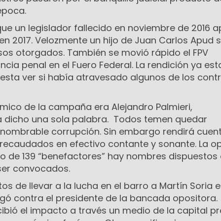
época.
z que un legislador fallecido en noviembre de 2016 
n 2017. Velozmente un hijo de Juan Carlos Apud s
esos otorgados. También se movió rápido el FPV
ia penal en el Fuero Federal. La rendición ya es
 resta ver si había atravesado algunos de los cont
mico de la campaña era Alejandro Palmieri,
a dicho una sola palabra. Todos temen quedar
nombrable corrupción. Sin embargo rendirá cuen
s recaudados en efectivo contante y sonante. La o
ado de 139 “benefactores” hay nombres dispuestos
ser convocados.
s de llevar a la lucha en el barro a Martín Soria e
gó contra el presidente de la bancada opositora.
ibió el impacto a través un medio de la capital pr