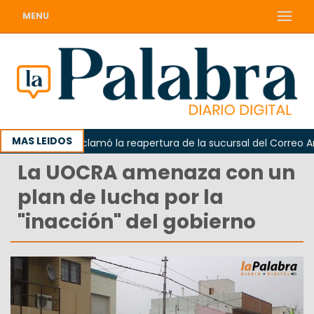
MENU
MAS LEIDOS
Odarda reclamó la reapertura de la sucursal del Correo Argent
La UOCRA amenaza con un
plan de lucha por la
"inacción" del gobierno