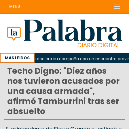
MENU
MAS LEIDOS
l peronismo acelera su campaña con un encuentro provincial e
Techo Digno: "Diez años
nos tuvieron acusados por
una causa armada",
afirmó Tamburrini tras ser
absuelto
El exintendente de Sierra Grande cuestionó el