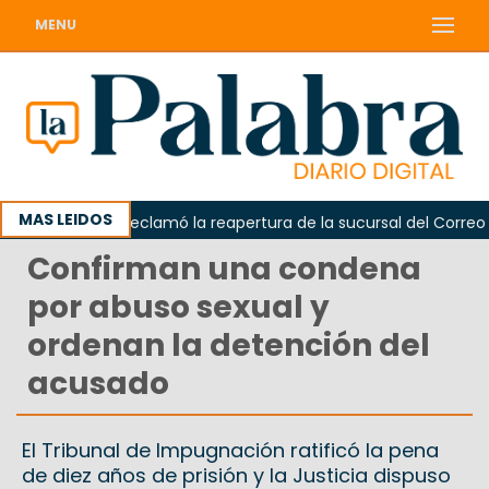
MENU
MAS LEIDOS
Odarda reclamó la reapertura de la sucursal del Correo Arge
Confirman una condena
por abuso sexual y
ordenan la detención del
acusado
El Tribunal de Impugnación ratificó la pena
de diez años de prisión y la Justicia dispuso