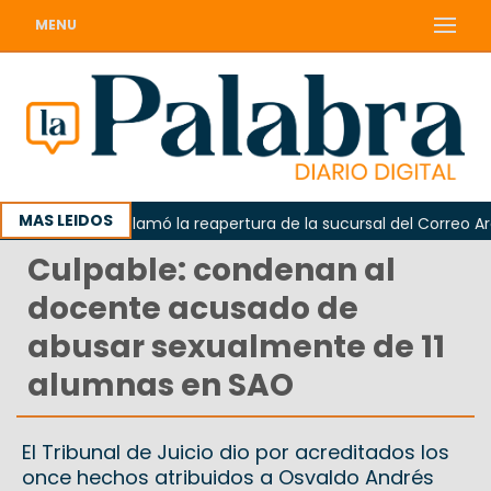
MENU
MAS LEIDOS
Odarda reclamó la reapertura de la sucursal del Correo Argenti
Culpable: condenan al
docente acusado de
abusar sexualmente de 11
alumnas en SAO
El Tribunal de Juicio dio por acreditados los
once hechos atribuidos a Osvaldo Andrés