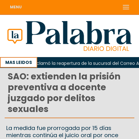
MENU
MAS LEIDOS
Odarda reclamó la reapertura de la sucursal del Correo Argen
SAO: extienden la prisión
preventiva a docente
juzgado por delitos
sexuales
La medida fue prorrogada por 15 días
mientras continúa el juicio oral por once