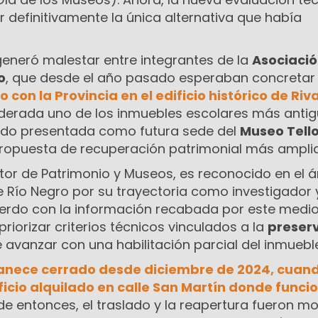
 definitivamente la única alternativa que había
generó malestar entre integrantes de la
Asociaci
o
, que desde el año pasado esperaban concreta
con la Provincia en el edificio histórico de
Riv
iderada uno de los inmuebles escolares más anti
sido presentada como futura sede del
Museo Tell
ropuesta de recuperación patrimonial más amplia
ector de Patrimonio y Museos, es reconocido en el 
 de Río Negro por su trayectoria como investigador 
erdo con la información recabada por este medio,
riorizar criterios técnicos vinculados a la
preser
avanzar con una habilitación parcial del inmueble
nece cerrado desde diciembre de 2024, cuand
ficio alquilado en calle
San Martín
donde funci
de entonces, el traslado y la reapertura fueron mo