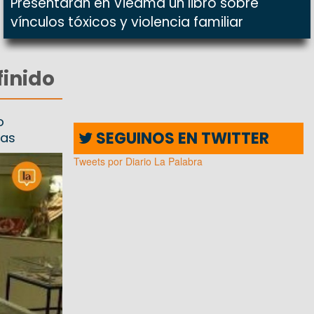
Presentarán en Viedma un libro sobre
vínculos tóxicos y violencia familiar
finido
o
SEGUINOS EN TWITTER
jas
Tweets por Diario La Palabra