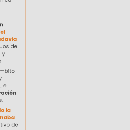
ón
r
el
adavia
guos de
o
y
.
ámbito
y
 el
vación
.
o la
onaba
tivo de