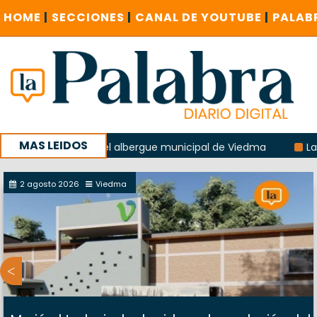
HOME
|
SECCIONES
|
CANAL DE YOUTUBE
|
PALAB
MAS LEIDOS
explosión del albergue municipal de Viedma
La Unesco pid
 con un encuentro provincial en Roca
2 agosto 2026
Viedma