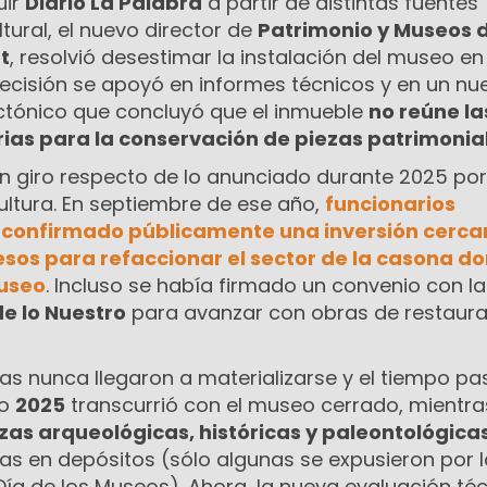
uir
Diario La Palabra
a partir de distintas fuentes
ltural, el nuevo director de
Patrimonio y Museos d
t
, resolvió desestimar la instalación del museo en 
a decisión se apoyó en informes técnicos y en un nu
ctónico que concluyó que el inmueble
no reúne la
ias para la conservación de piezas patrimonia
un giro respecto de lo anunciado durante 2025 por
ultura. En septiembre de ese año,
funcionarios
 confirmado públicamente una inversión cerca
esos
para refaccionar el sector de la casona d
museo
. Incluso se había firmado un convenio con la
e lo Nuestro
para avanzar con obras de restaura
as nunca llegaron a materializarse y el tiempo pa
do
2025
transcurrió con el museo cerrado, mientra
ezas arqueológicas, históricas y paleontológica
s en depósitos (sólo algunas se expusieron por l
a de los Museos). Ahora, la nueva evaluación té