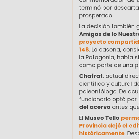
terminó por descartar
prosperado.
La decisión también 
Amigos de lo Nuestr
proyecto compartido 
148
. La casona, cons
la Patagonia, había 
como parte de una p
Chafrat
, actual dir
científico y cultural
paleontólogo. De acu
funcionario optó por p
del acervo
antes que 
El
Museo Tello
perma
Provincia dejó el edi
históricamente
. Des