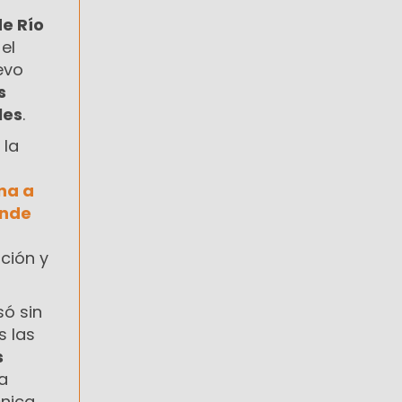
e Río
el
evo
s
les
.
 la
na a
onde
ción y
só sin
s las
s
a
cnica