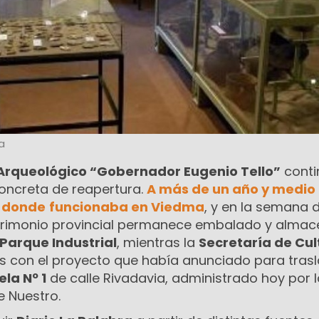
a
 Arqueológico “Gobernador Eugenio Tello”
conti
concreta de reapertura.
A más de un año y medio 
o donde
funcionaba en Viedma
, y en la semana d
atrimonio provincial permanece embalado y alma
Parque Industrial
, mientras la
Secretaría de Cul
ás con el proyecto que había anunciado para tras
ela Nº 1
de calle Rivadavia, administrado hoy por l
 Nuestro.