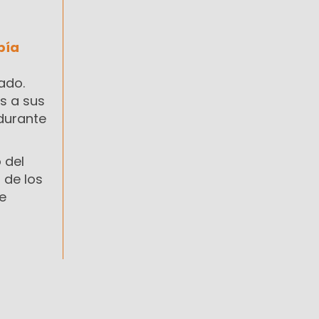
bía
ado.
s a sus
urante
 del
 de los
e