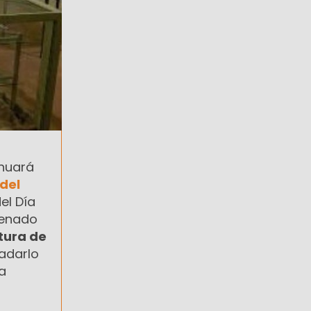
nuará
del
el Día
cenado
tura de
ladarlo
a