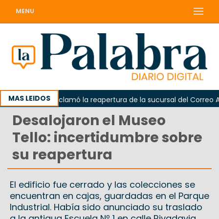
MENU
MAS LEIDOS
Odarda reclamó la reapertura de la sucursal del Correo Arge
Desalojaron el Museo
Tello: incertidumbre sobre
su reapertura
El edificio fue cerrado y las colecciones se
encuentran en cajas, guardadas en el Parque
Industrial. Había sido anunciado su traslado
a la antigua Escuela Nº 1 en calle Rivadavia,