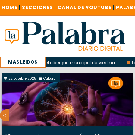
HOME
|
SECCIONES
|
CANAL DE YOUTUBE
|
PALAB
MAS LEIDOS
 explosión del albergue municipal de Viedma
La Unesco pi
a con un encuentro provincial en Roca
22 octubre 2025
Cultura