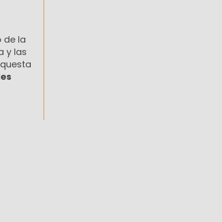
 de la
a y las
rquesta
les