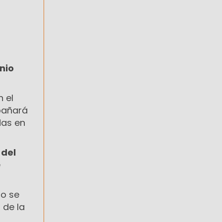
nio
n el
pañará
das en
 del
e
go se
 de la