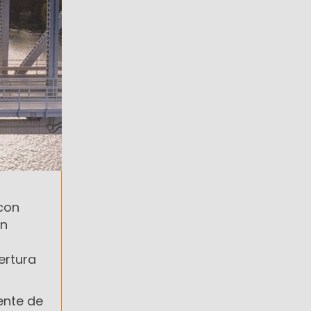
con
un
ertura
ente de