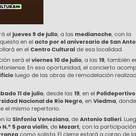
rá el
jueves 9 de julio
, a las
medianoche
, con la
rquesta en el
acto por el aniversario de San Anto
ollará en el
Centro Cultural
de esa localidad.
ión será el
viernes 10 de julio
, a las
19
, también e
ntoniense. En esa oportunidad, el concierto acom
ficio
luego de las obras de remodelación realiza
bado 11 de julio
, desde las
19
, en el
Polideportivo
sidad Nacional de Río Negro
, en
Viedma
, dond
se el mismo repertorio.
on la
Sinfonía Veneziana
, de
Antonio Salieri
. Lue
 N.º 5 para violín
, de
Mozart
, con la participación
rranza
como solista. El cierre estará a cargo de la