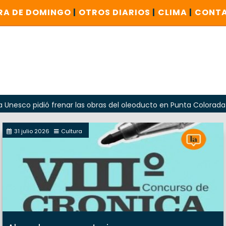
RA DE DOMINGO
|
OTROS DIARIOS
|
CLIMA
|
CONT
dió frenar las obras del oleoducto en Punta Colorada
Oda
31 julio 2026
Cultura