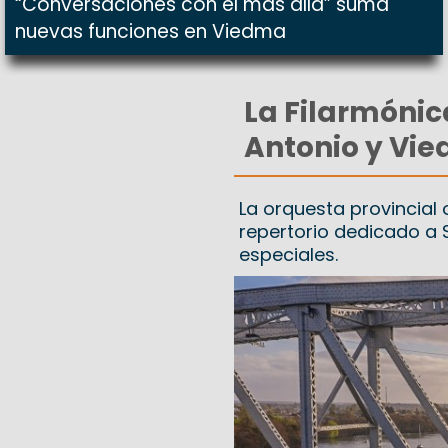
“Conversaciones con el más allá” suma
nuevas funciones en Viedma
La Filarmónic
Antonio y Vi
La orquesta provincial o
repertorio dedicado a S
especiales.