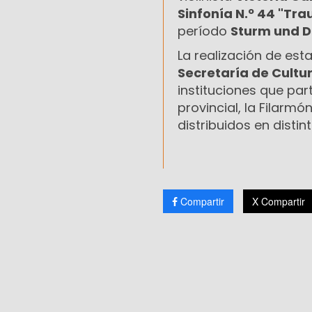
Sinfonía N.º 44 "Tra
período
Sturm und 
La realización de es
Secretaría de Cultu
instituciones que pa
provincial, la Filarm
distribuidos en distin
Compartir
X Compartir