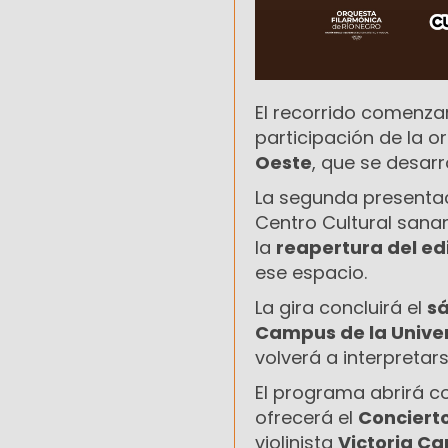
El recorrido comenza
participación de la o
Oeste
, que se desarr
La segunda presentac
Centro Cultural sana
la
reapertura del edi
ese espacio.
La gira concluirá el
sá
Campus de la Univer
volverá a interpretar
El programa abrirá c
ofrecerá el
Concierto
violinista
Victoria Ca