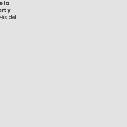
e la
rt y
vés del