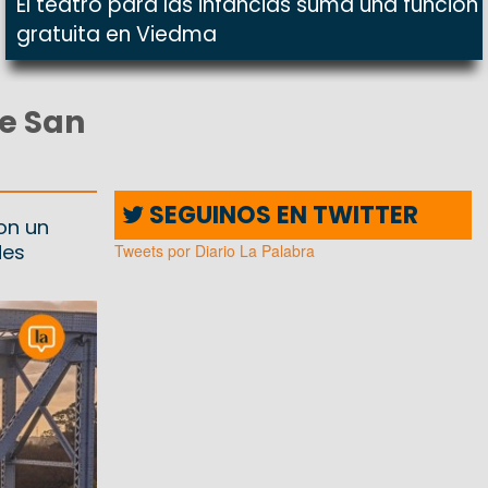
El teatro para las infancias suma una función
gratuita en Viedma
re San
SEGUINOS EN TWITTER
con un
des
Tweets por Diario La Palabra