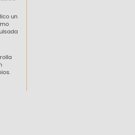
lico un
ismo
pulsada
rolla
n
ios.