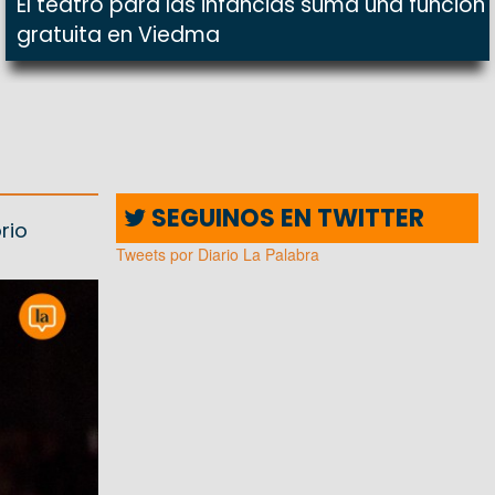
El teatro para las infancias suma una función
gratuita en Viedma
SEGUINOS EN TWITTER
rio
Tweets por Diario La Palabra