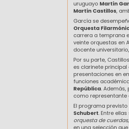
uruguayo
Martín Ga
Martín Castillos
, am
García se desempeñ
Orquesta Filarmóni
carrera a temprana ed
veinte orquestas en 
docente universitari
Por su parte, Castillo
es clarinete principa
presentaciones en en
funciones académica
República
. Además, 
como representante d
El programa previsto
Schubert
. Entre ell
orquesta de cuerdas,
en una selección que 