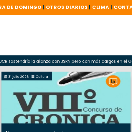
RA DE DOMINGO
|
OTROS DIARIOS
|
CLIMA
|
CONT
dría la alianza con JSRN pero con más cargos en el Gobierno
31 julio 2026
Cultura