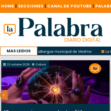
HOME
|
SECCIONES
|
CANAL DE YOUTUBE
|
PALAB
MAS LEIDOS
explosión del albergue municipal de Viedma
La UCR sosten
la sucursal del Correo Argentino en Sierra Grande
22 octubre 2025
Cultura