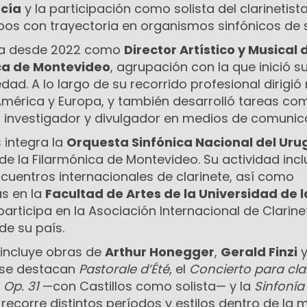
rcía
y la participación como solista del clarinetist
bos con trayectoria en organismos sinfónicos de s
a desde 2022 como
Director Artístico y Musical 
ca de Montevideo
, agrupación con la que inició s
ad. A lo largo de su recorrido profesional dirigi
América y Europa, y también desarrolló tareas co
o, investigador y divulgador en medios de comunic
s integra la
Orquesta Sinfónica Nacional del Ur
l de la Filarmónica de Montevideo. Su actividad inc
cuentros internacionales de clarinete, así como
s en la
Facultad de Artes de la Universidad de l
participa en la Asociación Internacional de Clarine
e su país.
 incluye obras de
Arthur Honegger
,
Gerald Finzi
as se destacan
Pastorale d’Été
, el
Concierto para cla
 Op. 31
—con Castillos como solista— y la
Sinfonía 
recorre distintos períodos y estilos dentro de la 