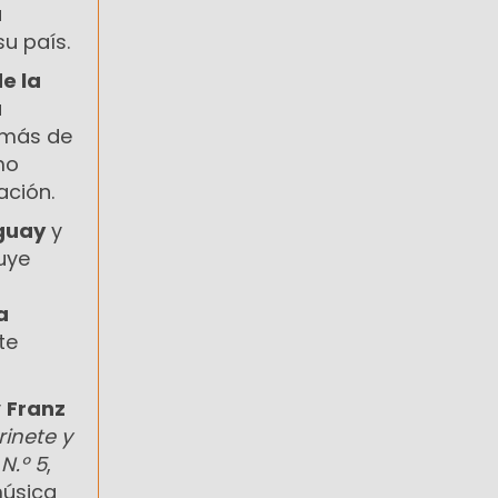
a
u país.
de la
u
ó más de
mo
ación.
uguay
y
luye
a
te
y
Franz
rinete y
N.º 5
,
música