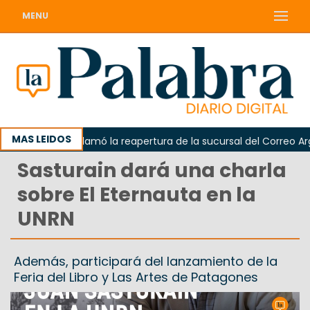
MENU
MAS LEIDOS
Odarda reclamó la reapertura de la sucursal del Correo Argent
Sasturain dará una charla
sobre El Eternauta en la
UNRN
Además, participará del lanzamiento de la
Feria del Libro y Las Artes de Patagones