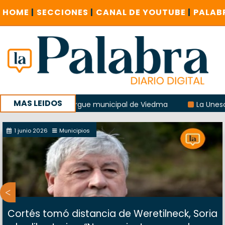
HOME
|
SECCIONES
|
CANAL DE YOUTUBE
|
PALAB
MAS LEIDOS
plosión del albergue municipal de Viedma
La Unesco pidió
on un encuentro provincial en Roca
1 junio 2026
Municipios
Cortés tomó distancia de Weretilneck, Soria