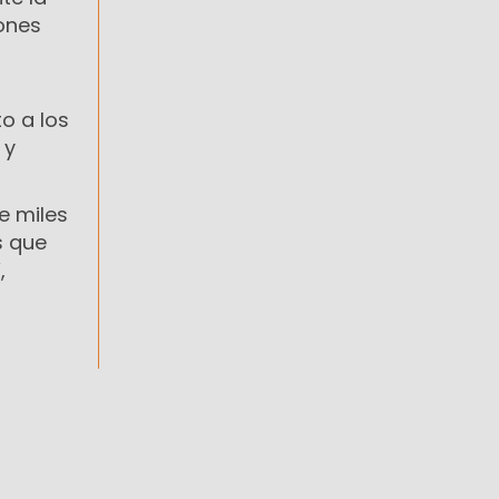
iones
o a los
 y
e miles
s que
,