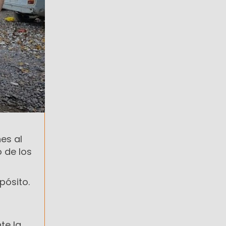
es al
 de los
pósito.
te la