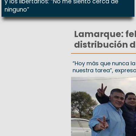
y los libertarios: “No me siento cerca de
ninguno”
Lamarque: fel
distribución d
“Hoy más que nunca la 
nuestra tarea”, expresa