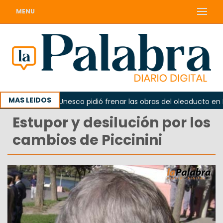
MENU
MAS LEIDOS
no
La Unesco pidió frenar las obras del oleoducto en Pun
Estupor y desilución por los
cambios de Piccinini