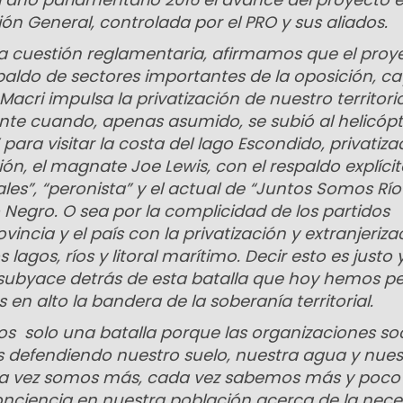
ón General, controlada por el PRO y sus aliados.
la cuestión reglamentaria, afirmamos que el proy
paldo de sectores importantes de la oposición, c
acri impulsa la privatización de nuestro territorio
te cuando, apenas asumido, se subió al helicópt
para visitar la costa del lago Escondido, privatiza
ión, el magnate Joe Lewis, con el respaldo explícit
es”, “peronista” y el actual de “Juntos Somos Rí
o Negro. O sea por la complicidad de los partidos
vincia y el país con la privatización y extranjeriz
 lagos, ríos y litoral marítimo. Decir esto es justo 
e subyace detrás de esta batalla que hoy hemos p
n alto la bandera de la soberanía territorial.
 solo una batalla porque las organizaciones soc
s defendiendo nuestro suelo, nuestra agua y nues
a vez somos más, cada vez sabemos más y poco
ciencia en nuestra población acerca de la nece