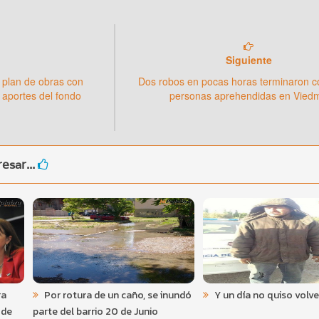
Siguiente
 plan de obras con
Dos robos en pocas horas terminaron c
 aportes del fondo
personas aprehendidas en Vied
esar...
ra
Por rotura de un caño, se inundó
Y un día no quiso volver
 de
parte del barrio 20 de Junio