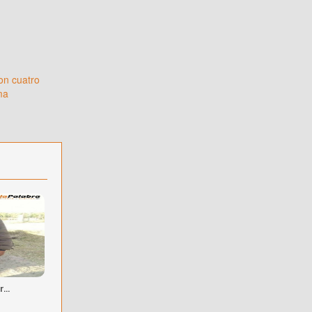
on cuatro
ma
...