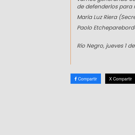
de defenderlos para 
María Luz Riera (Secr
Paolo Etchepareborda 
Río Negro, jueves 1 d
Compartir
X Compartir