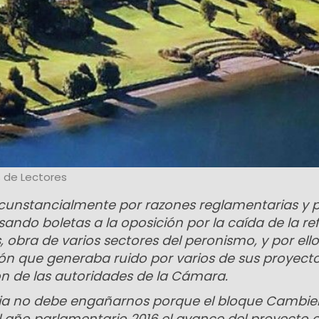
 de Lectores
rcunstancialmente por razones reglamentarias y 
asando boletas a la oposición por la caída de la r
, obra de varios sectores del peronismo, y por ell
ión que generaba ruido por varios de sus proyect
ón de las autoridades de la Cámara.
cia no debe engañarnos porque el bloque Cambi
l año parlamentario 2016 el avance del proyecto e