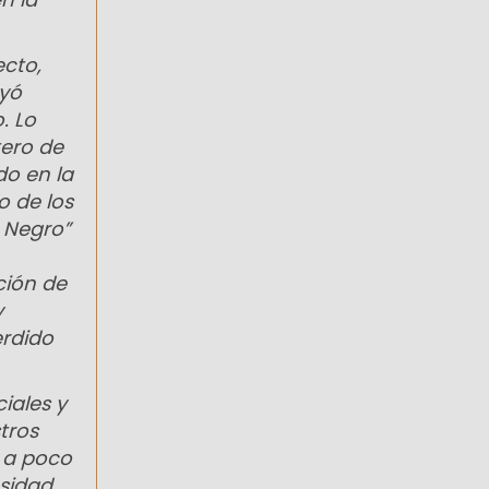
ecto,
ayó
. Lo
ero de
do en la
o de los
o Negro”
ación de
y
erdido
iales y
tros
 a poco
sidad