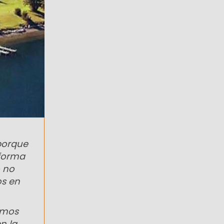
porque
eforma
o no
os en
emos
n la