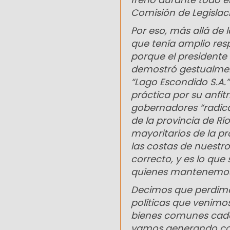
Comisión de Legislaci
Por eso, más allá de 
que tenía amplio res
porque el presidente M
demostró gestualmen
“Lago Escondido S.A.” 
práctica por su anfitr
gobernadores “radical
de la provincia de Rí
mayoritarios de la pro
las costas de nuestros
correcto, y es lo qu
quienes mantenemos e
Decimos que perdimos
políticas que venimo
bienes comunes cad
vamos generando con