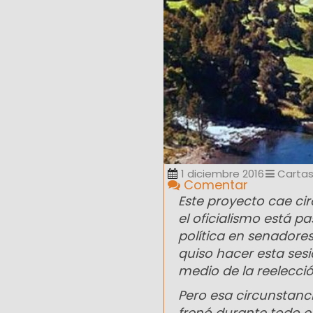
1 diciembre 2016
Cartas
Comentar
Este proyecto cae ci
el oficialismo está p
política en senadores
quiso hacer esta ses
medio de la reelecci
Pero esa circunstan
frenó durante todo e