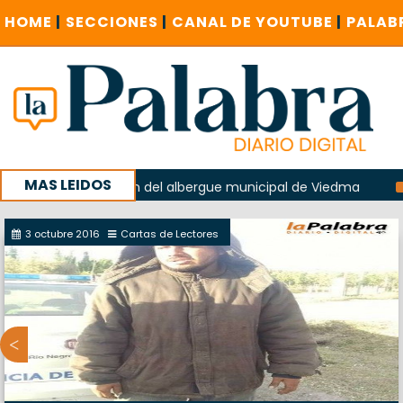
HOME
|
SECCIONES
|
CANAL DE YOUTUBE
|
PALAB
MAS LEIDOS
n la explosión del albergue municipal de Viedma
La Unesc
paña con un encuentro provincial en Roca
3 octubre 2016
Cartas de Lectores