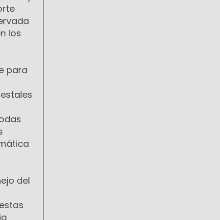
orte
servada
n los
ue para
restales
todas
s
imática
ejo del
 estas
ia