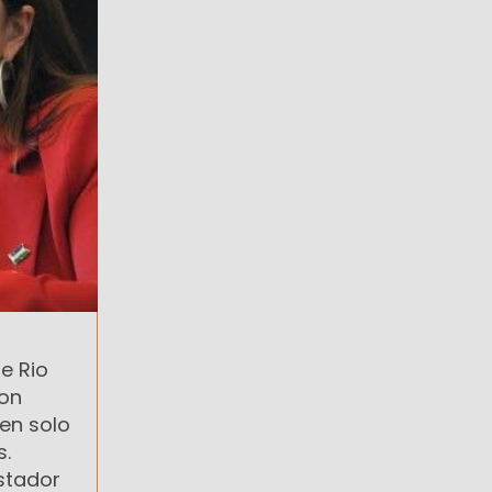
e Rio
con
 en solo
s.
stador