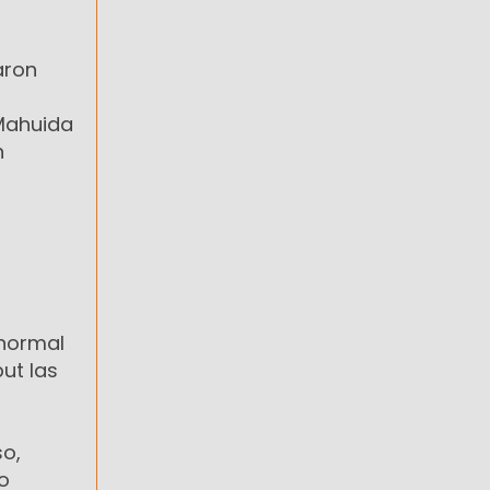
aron
 Mahuida
n
 normal
ut las
so,
o