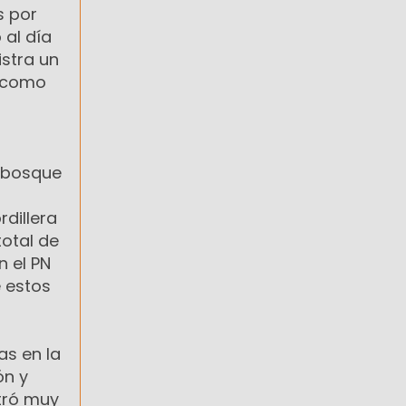
s por
 al día
istra un
, como
e bosque
rdillera
total de
n el PN
e estos
as en la
ón y
stró muy