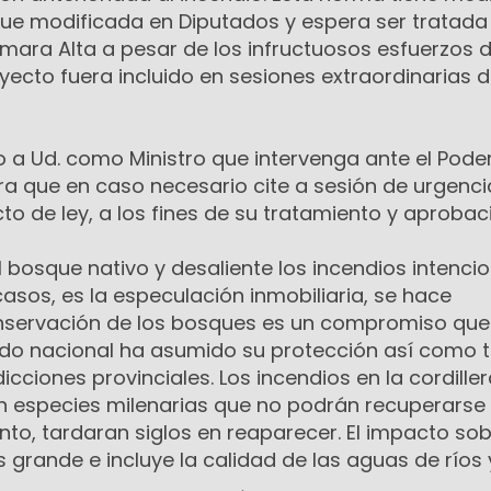
fue modificada en Diputados y espera ser tratada
ara Alta a pesar de los infructuosos esfuerzos 
yecto fuera incluido en sesiones extraordinarias 
ito a Ud. como Ministro que intervenga ante el Pode
ra que en caso necesario cite a sesión de urgenc
cto de ley, a los fines de su tratamiento y aprobac
l bosque nativo y desaliente los incendios intenci
asos, es la especulación inmobiliaria, se hace
onservación de los bosques es un compromiso que
tado nacional ha asumido su protección así como
icciones provinciales. Los incendios en la cordille
 especies milenarias que no podrán recuperarse
anto, tardaran siglos en reaparecer. El impacto sob
s grande e incluye la calidad de las aguas de ríos 