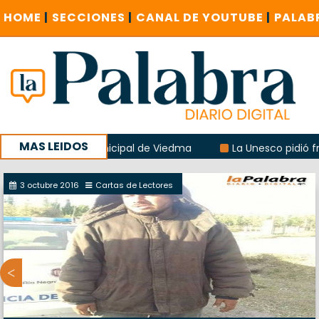
HOME
|
SECCIONES
|
CANAL DE YOUTUBE
|
PALAB
MAS LEIDOS
lbergue municipal de Viedma
La Unesco pidió frenar las o
ratación de baños de la Feria
3 octubre 2016
Cartas de Lectores