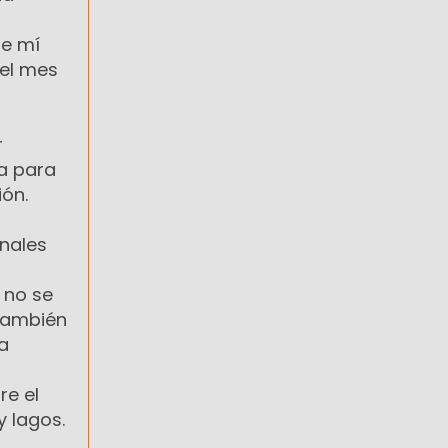
de mí
del mes
r
ia para
ión.
onales
 no se
 también
ra
re el
y lagos.