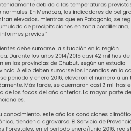
tenidamente debido a las temperaturas prevista
 normales. En Mendoza, los indicadores de peligro
tran elevados, mientras que en Patagonia, se reg
cumulado de precipitaciones en zona cordillerana
informes previos.”
ientes debe sumarse la situación en la región
ica. Durante los años 2014/2015 casi 42 mil has d
n en las provincias de Chubut, según un estudio
vincia. A ello deben sumarse los incendios en la co
se periodo y enero 2016, elevaron el numero a un 
damente. Más tarde, se quemaron casi 2 mil has e
a de los focos del año anterior. La mayor parte d
ncionales.
conocimiento, este año las condiciones climátic
ica, tienden a agravarse. El Servicio de Prevenci
s Forestales, en el periodo enero/junio 2016, regi