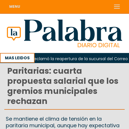
MENU
MAS LEIDOS
Odarda reclamó la reapertura de la sucursal del Correo Arge
Paritarias: cuarta
propuesta salarial que los
gremios municipales
rechazan
Se mantiene el clima de tensión en la
paritaria municipal, aunque hay expectativa