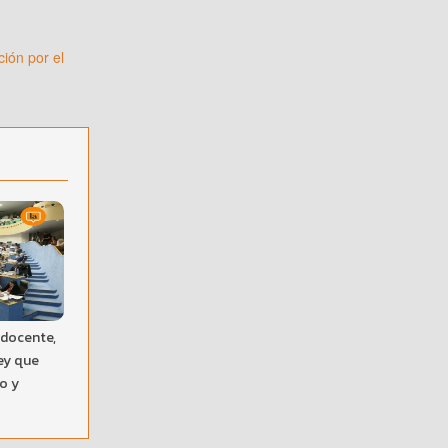
ción por el
 docente,
ley que
o y