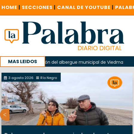
HOME
|
SECCIONES
|
CANAL DE YOUTUBE
|
PALAB
MAS LEIDOS
 en la explosión del albergue municipal de Viedma
La Une
ampaña con un encuentro provincial en Roca
3 agosto 2026
Río Negro