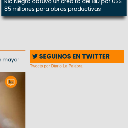
Río Negro obtuvo un crédito del BID por US$
85 millones para obras productivas
SEGUINOS EN TWITTER
de mayor
Tweets por Diario La Palabra