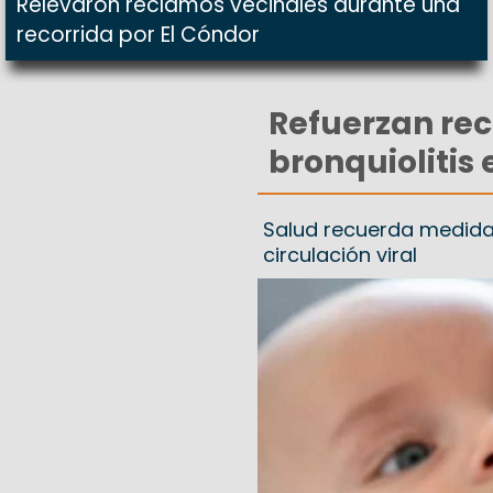
Relevaron reclamos vecinales durante una
recorrida por El Cóndor
Refuerzan re
bronquiolitis
Salud recuerda medida
circulación viral