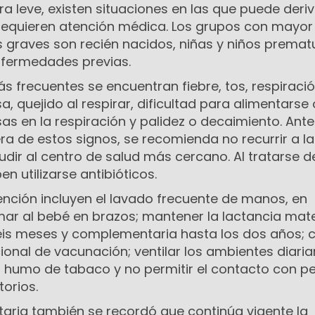
 leve, existen situaciones en las que puede deriv
equieren atención médica. Los grupos con mayor
 graves son recién nacidos, niñas y niños prematu
nfermedades previas.
s frecuentes se encuentran fiebre, tos, respiraci
a, quejido al respirar, dificultad para alimentarse 
as en la respiración y palidez o decaimiento. Ante
ra de estos signos, se recomienda no recurrir a la
dir al centro de salud más cercano. Al tratarse d
en utilizarse antibióticos.
nción incluyen el lavado frecuente de manos, en
mar al bebé en brazos; mantener la lactancia mat
seis meses y complementaria hasta los dos años; 
ional de vacunación; ventilar los ambientes diari
al humo de tabaco y no permitir el contacto con p
orios.
taria también se recordó que continúa vigente la