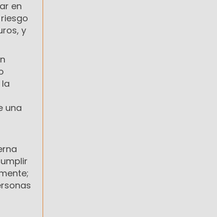
ar en
 riesgo
ros, y
ón
o
 la
e una
erna
cumplir
amente;
ersonas