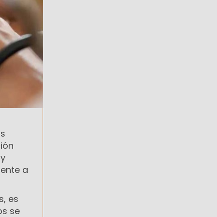
as
ción
 y
mente a
s, es
os se