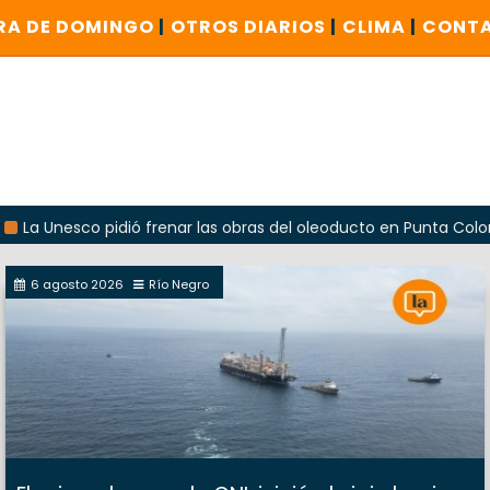
RA DE DOMINGO
|
OTROS DIARIOS
|
CLIMA
|
CONT
sco pidió frenar las obras del oleoducto en Punta Colorada
6 agosto 2026
Río Negro