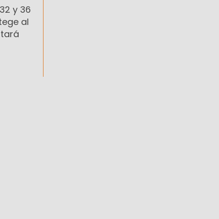
32 y 36
tege al
stará