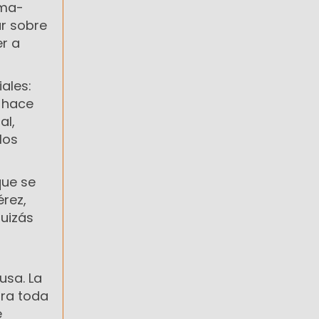
dma-
ar sobre
er a
ales:
y hace
al,
los
que se
érez,
quizás
usa. La
ara toda
e