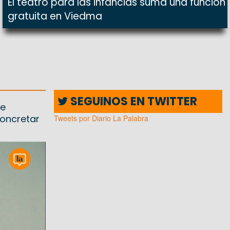
El teatro para las infancias suma una función
gratuita en Viedma
SEGUINOS EN TWITTER
te
concretar
Tweets por Diario La Palabra