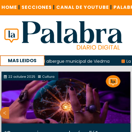
HOME
|
SECCIONES
|
CANAL DE YOUTUBE
|
PALAB
MAS LEIDOS
 explosión del albergue municipal de Viedma
La Unesco pi
a con un encuentro provincial en Roca
22 octubre 2025
Cultura