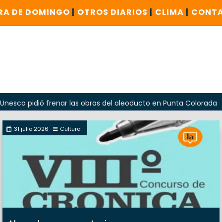
RA DE DOMINGO
|
OTROS DIARIOS
|
CLIMA
|
CONT
dió frenar las obras del oleoducto en Punta Colorada
Oda
31 julio 2026
Cultura