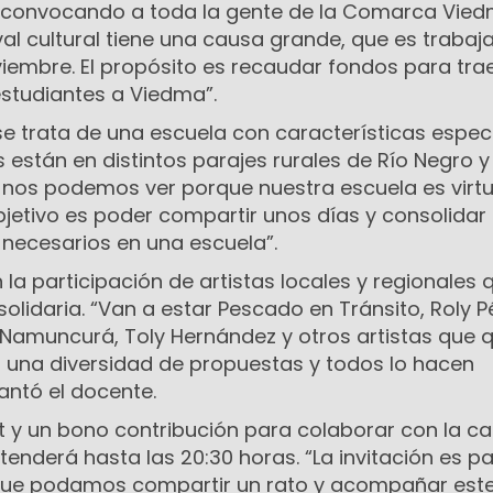
 convocando a toda la gente de la Comarca Vie
val cultural tiene una causa grande, que es trabaj
iembre. El propósito es recaudar fondos para tra
estudiantes a Viedma”.
e trata de una escuela con características especi
 están en distintos parajes rurales de Río Negro 
os podemos ver porque nuestra escuela es virtu
bjetivo es poder compartir unos días y consolidar 
 necesarios en una escuela”.
 la participación de artistas locales y regionales 
idaria. “Van a estar Pescado en Tránsito, Roly P
 Namuncurá, Toly Hernández y otros artistas que 
 una diversidad de propuestas y todos lo hacen
antó el docente.
 y un bono contribución para colaborar con la ca
xtenderá hasta las 20:30 horas. “La invitación es p
que podamos compartir un rato y acompañar est