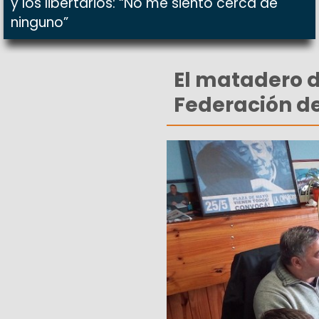
y los libertarios: “No me siento cerca de
ninguno”
El matadero de
Federación de