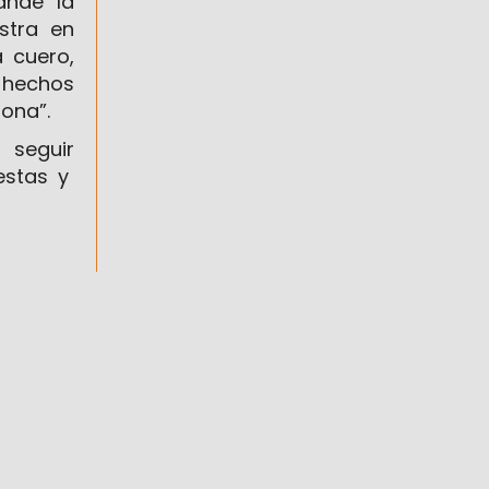
ande la
stra en
 cuero,
s hechos
ona”.
 seguir
estas y