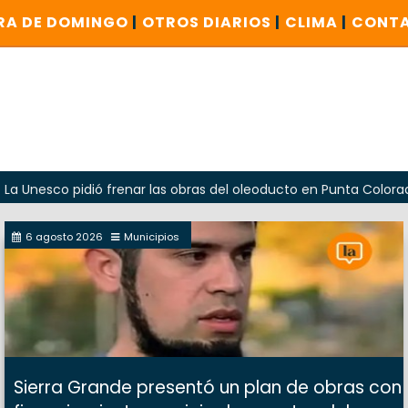
RA DE DOMINGO
|
OTROS DIARIOS
|
CLIMA
|
CONT
o pidió frenar las obras del oleoducto en Punta Colorada
6 agosto 2026
Municipios
Sierra Grande presentó un plan de obras con