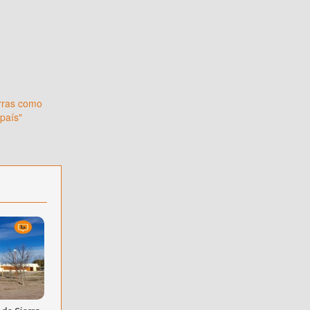
erras como
 país"