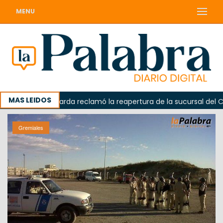
MENU
MAS LEIDOS
Odarda reclamó la reapertura de la sucursal del Correo
Gremiales