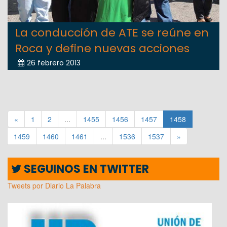
La conducción de ATE se reúne en
Roca y define nuevas acciones
26 febrero 2013
«
1
2
...
1455
1456
1457
1458
1459
1460
1461
...
1536
1537
»
SEGUINOS EN TWITTER
Tweets por Diario La Palabra