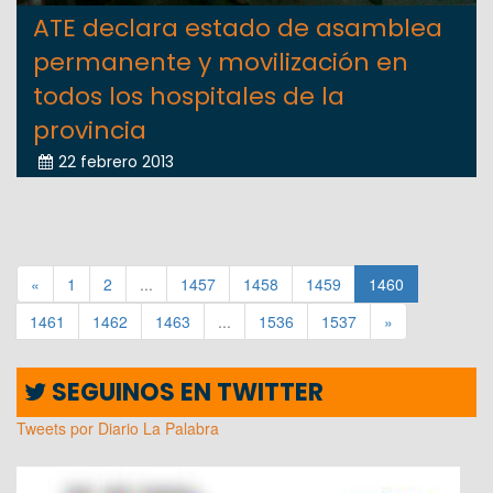
ATE declara estado de asamblea
permanente y movilización en
todos los hospitales de la
provincia
22 febrero 2013
«
1
2
...
1457
1458
1459
1460
1461
1462
1463
...
1536
1537
»
SEGUINOS EN TWITTER
Tweets por Diario La Palabra