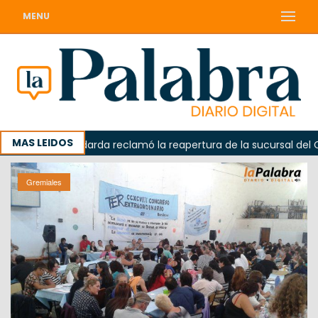
MENU
MAS LEIDOS
a
Odarda reclamó la reapertura de la sucursal del Corre
Gremiales