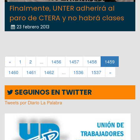
Finalmente, UNTER adherirá al
paro de CTERA y no habrá clases
23 febrero 2013
«
1
2
...
1456
1457
1458
1459
1460
1461
1462
...
1536
1537
»
SEGUINOS EN TWITTER
Tweets por Diario La Palabra