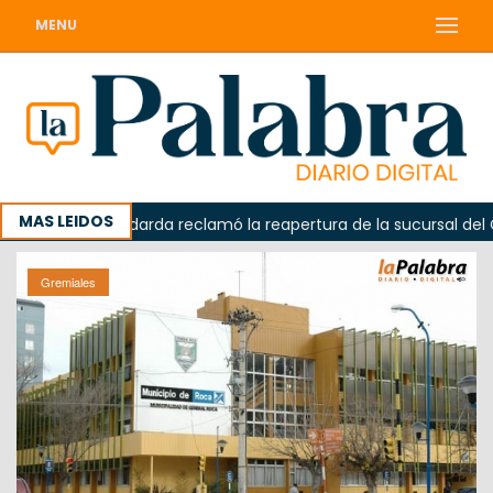
MENU
MAS LEIDOS
a
Odarda reclamó la reapertura de la sucursal del Correo
Gremiales