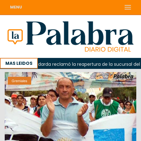
MENU
MAS LEIDOS
a
Odarda reclamó la reapertura de la sucursal del Corre
Gremiales