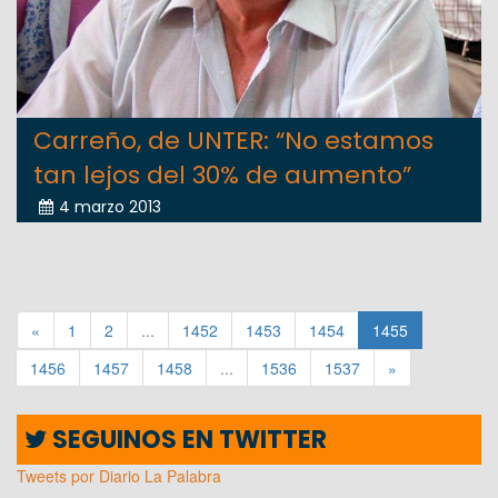
Carreño, de UNTER: “No estamos
tan lejos del 30% de aumento”
4 marzo 2013
«
1
2
...
1452
1453
1454
1455
1456
1457
1458
...
1536
1537
»
SEGUINOS EN TWITTER
Tweets por Diario La Palabra