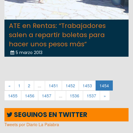
ATE en Rentas: “Trabajadores
salen a repartir boletas para
hacer unos pesos más”
5 marzo 2013
«
1
2
...
1451
1452
1453
1454
1455
1456
1457
...
1536
1537
»
SEGUINOS EN TWITTER
Tweets por Diario La Palabra