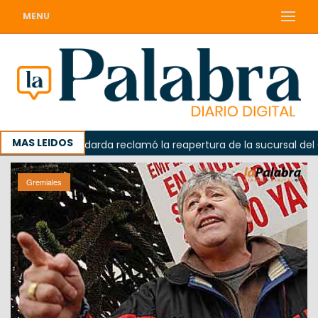
MENU
MAS LEIDOS
da
Odarda reclamó la reapertura de la sucursal del Corr
Gremiales