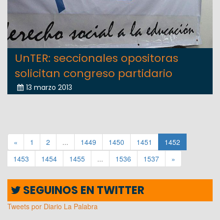
UnTER: seccionales opositoras
solicitan congreso partidario
13 marzo 2013
«
1
2
...
1449
1450
1451
1452
1453
1454
1455
...
1536
1537
»
SEGUINOS EN TWITTER
Tweets por Diario La Palabra