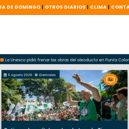
RA DE DOMINGO
|
OTROS DIARIOS
|
CLIMA
|
CONT
co pidió frenar las obras del oleoducto en Punta Colorada
5 agosto 2026
Gremiales