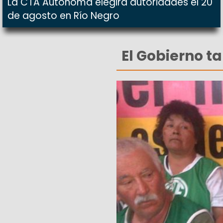
La CTA Autónoma elegirá autoridades el 20
de agosto en Río Negro
El Gobierno t