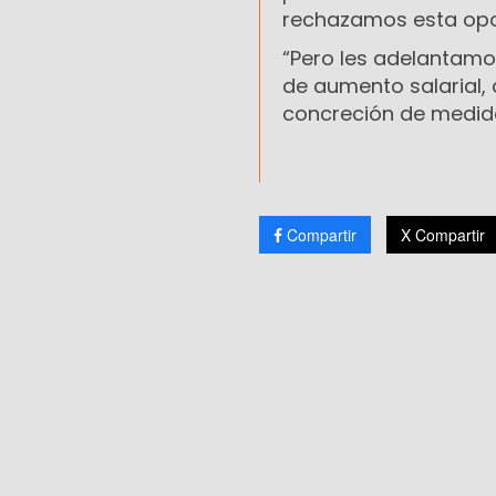
rechazamos esta opo
“Pero les adelantam
de aumento salarial,
concreción de medida
Compartir
X Compartir