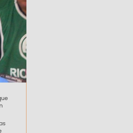
que
n
las
e