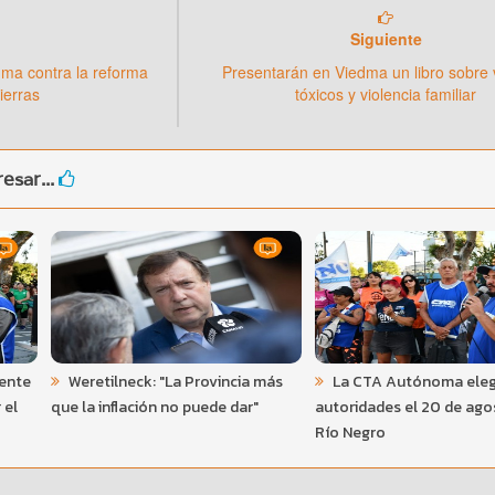
Siguiente
dma contra la reforma
Presentarán en Viedma un libro sobre 
ierras
tóxicos y violencia familiar
esar...
rente
Weretilneck: "La Provincia más
La CTA Autónoma eleg
 el
que la inflación no puede dar"
autoridades el 20 de ago
Río Negro