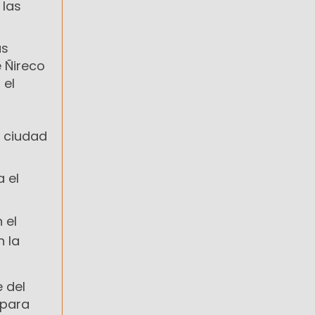
 las
as
e Ñireco
 el
a ciudad
a el
 el
n la
 del
 para