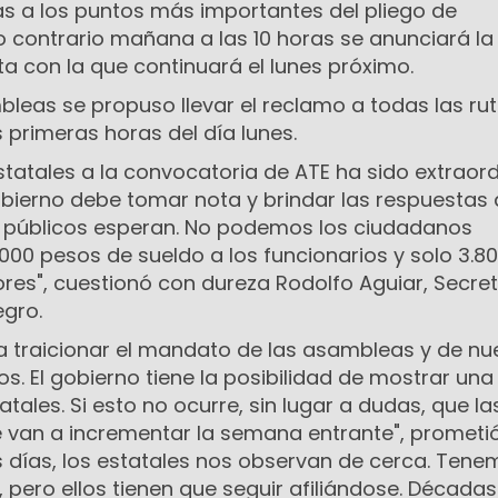
as a los puntos más importantes del pliego de
o contrario mañana a las 10 horas se anunciará la
a con la que continuará el lunes próximo.
bleas se propuso llevar el reclamo a todas las ru
s primeras horas del día lunes.
statales a la convocatoria de ATE ha sido extraord
gobierno debe tomar nota y brindar las respuestas
 públicos esperan. No podemos los ciudadanos
000 pesos de sueldo a los funcionarios y solo 3.8
res", cuestionó con dureza Rodolfo Aguiar, Secret
egro.
 traicionar el mandato de las asambleas y de nu
s. El gobierno tiene la posibilidad de mostrar una
atales. Si esto no ocurre, sin lugar a dudas, que la
 van a incrementar la semana entrante", prometi
os días, los estatales nos observan de cerca. Ten
 pero ellos tienen que seguir afiliándose. Décadas