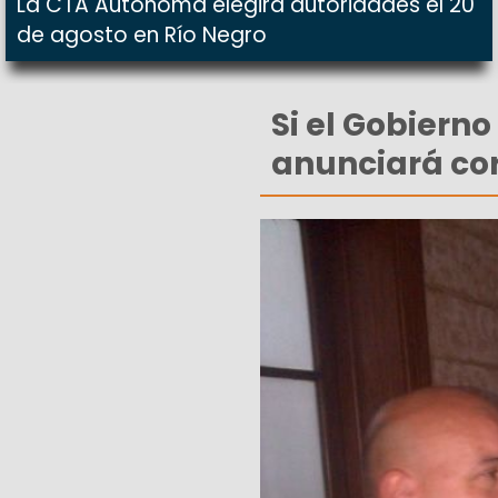
La CTA Autónoma elegirá autoridades el 20
de agosto en Río Negro
Si el Gobiern
anunciará cor