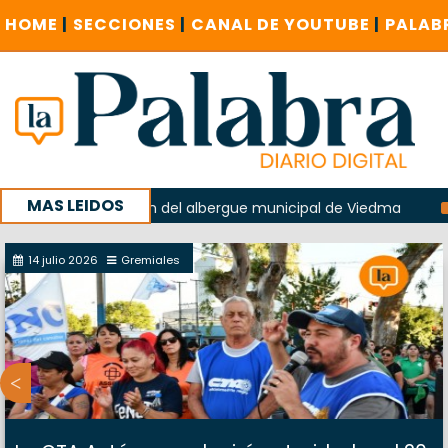
HOME
|
SECCIONES
|
CANAL DE YOUTUBE
|
PALAB
MAS LEIDOS
 la explosión del albergue municipal de Viedma
La Unesco
paña con un encuentro provincial en Roca
14 julio 2026
Gremiales