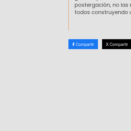
postergación, no las 
todos construyendo un
Compartir
X Compartir