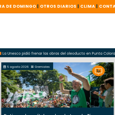
RA DE DOMINGO
|
OTROS DIARIOS
|
CLIMA
|
CONT
 pidió frenar las obras del oleoducto en Punta Colorada
5 agosto 2026
Gremiales