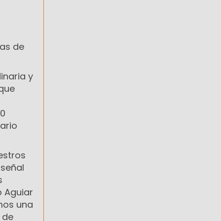
tas de
inaria y
 que
00
ario
estros
 señal
s
ó Aguiar
emos una
 de