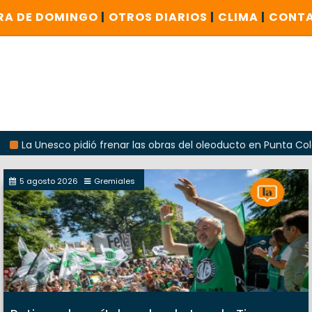
RA DE DOMINGO
|
OTROS DIARIOS
|
CLIMA
|
CONT
nesco pidió frenar las obras del oleoducto en Punta Colorada
5 agosto 2026
Gremiales