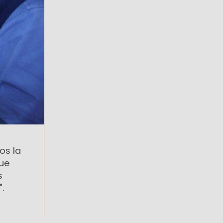
os la
que
s
.