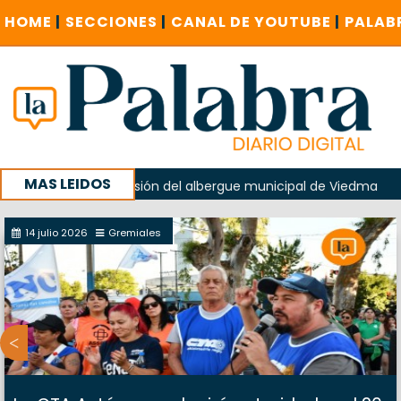
HOME
|
SECCIONES
|
CANAL DE YOUTUBE
|
PALAB
MAS LEIDOS
do en la explosión del albergue municipal de Viedma
La U
u campaña con un encuentro provincial en Roca
14 julio 2026
Gremiales